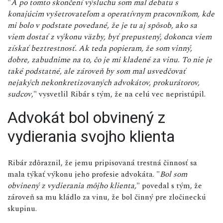
"
A po tomto skončení výsluchu som mal debatu s
konajúcim vyšetrovateľom a operatívnym pracovníkom, kde
mi bolo v podstate povedané, že je tu aj spôsob, ako sa
viem dostať z výkonu väzby, byť prepustený, dokonca viem
získať beztrestnosť. Ak teda popieram, že som vinný,
dobre, zabudnime na to, čo je mi kladené za vinu. To nie je
také podstatné, ale zároveň by som mal usvedčovať
nejakých nekonkretizovaných advokátov, prokurátorov,
sudcov
," vysvetlil Ribár s tým, že na celú vec nepristúpil.
Advokát bol obvinený z
vydierania svojho klienta
Ribár zdôraznil, že jemu pripisovaná trestná činnosť sa
mala týkať výkonu jeho profesie advokáta. "
Bol som
obvinený z vydierania môjho klienta,
" povedal s tým, že
zároveň sa mu kládlo za vinu, že bol činný pre zločineckú
skupinu.