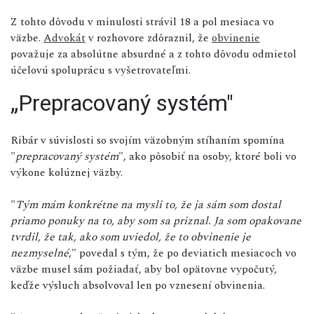
Z tohto dôvodu v minulosti strávil 18 a pol mesiaca vo
väzbe.
Advokát
v rozhovore zdôraznil, že
obvinenie
považuje za absolútne absurdné a z tohto dôvodu odmietol
účelovú spoluprácu s vyšetrovateľmi.
„Prepracovaný systém"
Ribár v súvislosti so svojím väzobným stíhaním spomína
"
prepracovaný systém
", ako pôsobiť na osoby, ktoré boli vo
výkone kolúznej väzby.
"
Tým mám konkrétne na mysli to, že ja sám som dostal
priamo ponuky na to, aby som sa priznal. Ja som opakovane
tvrdil, že tak, ako som uviedol, že to obvinenie je
nezmyselné
," povedal s tým, že po deviatich mesiacoch vo
väzbe musel sám požiadať, aby bol opätovne vypočutý,
keďže výsluch absolvoval len po vznesení obvinenia.