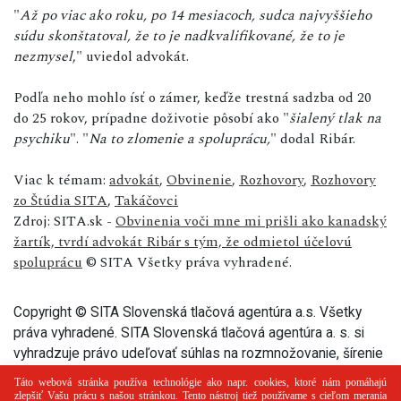
"
Až po viac ako roku, po 14 mesiacoch, sudca najvyššieho
súdu skonštatoval, že to je nadkvalifikované, že to je
nezmysel
," uviedol advokát.
Podľa neho mohlo ísť o zámer, keďže trestná sadzba od 20
do 25 rokov, prípadne doživotie pôsobí ako "
šialený tlak na
psychiku
". "
Na to zlomenie a spoluprácu,
" dodal Ribár.
Viac k témam:
advokát
,
Obvinenie
,
Rozhovory
,
Rozhovory
zo Štúdia SITA
,
Takáčovci
Zdroj: SITA.sk -
Obvinenia voči mne mi prišli ako kanadský
žartík, tvrdí advokát Ribár s tým, že odmietol účelovú
spoluprácu
© SITA Všetky práva vyhradené.
Copyright © SITA Slovenská tlačová agentúra a.s. Všetky
práva vyhradené. SITA Slovenská tlačová agentúra a. s. si
vyhradzuje právo udeľovať súhlas na rozmnožovanie, šírenie
a na verejný prenos tohto článku a jeho častí.