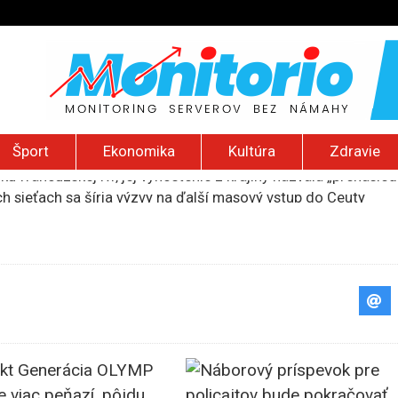
Šport
Ekonomika
Kultúra
Zdravie
 sieťach sa šíria výzvy na ďalší masový vstup do Ceuty
 prevádzačským sieťam, cez Slovensko vozili migrantov na Zá
ivotie za útok autom v Mníchove, zabil matku s dieťaťom
slankyňu v USA podozrivú z bezdôvodného obohatenia prepust
ku francúzskej RT, jej vyhostenie z krajiny nazvala „prenasle