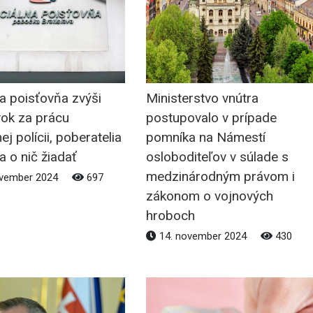
a poisťovňa zvýši
Ministerstvo vnútra
vok za prácu
postupovalo v prípade
ej polícii, poberatelia
pomníka na Námestí
 o nič žiadať
osloboditeľov v súlade s
medzinárodným právom i
ovember 2024
697
zákonom o vojnových
hroboch
14. november 2024
430