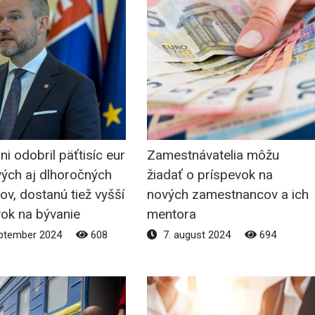
ini odobril päťtisíc eur
Zamestnávatelia môžu
vých aj dlhoročných
žiadať o príspevok na
tov, dostanú tiež vyšší
nových zamestnancov a ich
vok na bývanie
mentora
ptember 2024
608
7. august 2024
694