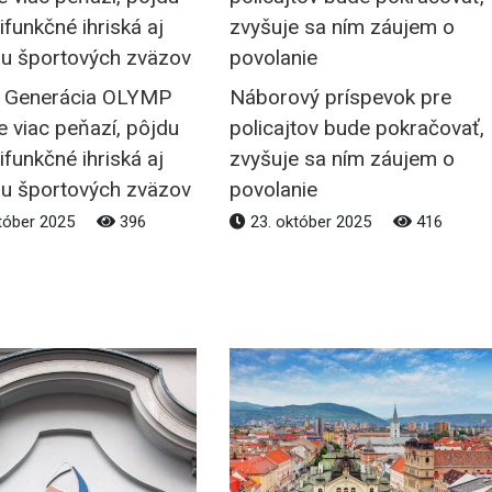
t Generácia OLYMP
Náborový príspevok pre
 viac peňazí, pôjdu
policajtov bude pokračovať,
ifunkčné ihriská aj
zvyšuje sa ním záujem o
u športových zväzov
povolanie
tóber 2025
396
23. október 2025
416