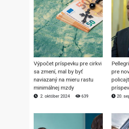
Výpočet príspevku pre cirkvi
Pellegr
sa zmení, mal by byť
pre no
naviazaný na mieru rastu
policaj
minimálnej mzdy
príspe
2. október 2024
639
20. se