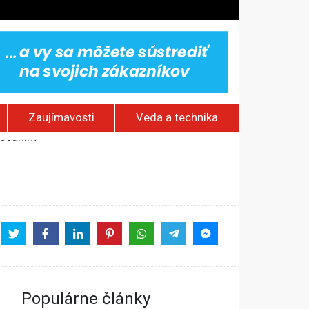
Zaujímavosti
Veda a technika
pad
ili na kauciu
dovaním“
Populárne články