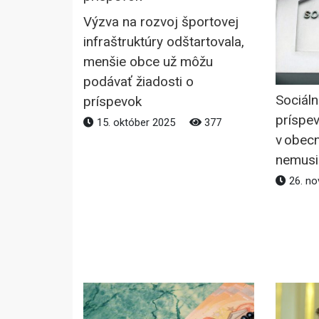
Výzva na rozvoj športovej
infraštruktúry odštartovala,
menšie obce už môžu
podávať žiadosti o
Sociáln
príspevok
príspe
15. október 2025
377
v obecn
nemusia
26. n