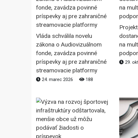
Projek
Vláda schválila novelu
dostane
zákona o Audiovizuálnom
na mult
fonde, zavádza povinné
podpor
príspevky aj pre zahraničné
29. ok
streamovacie platformy
24. marec 2026
188