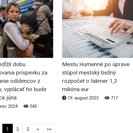
edĺžil dobu
Mestu Humenné po úprave
ovania príspevku za
stúpol mestský bežný
anie odídencov z
rozpočet o takmer 1,3
y, vyplácať ho bude
milióna eur
ca júna
19. august 2023
717
arec 2024
543
1
2
3
>
>>