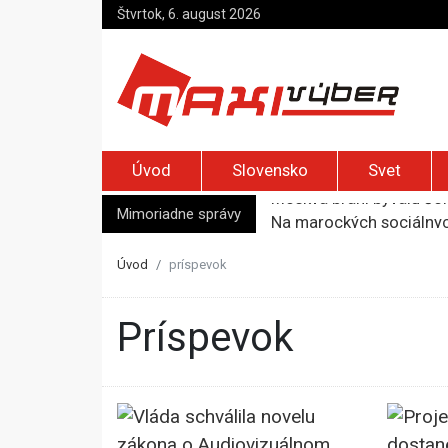
Štvrtok, 6. august 2026
Úvod
Slovensko
Svet
Mimoriadne správy
Na marockých sociálnych
Europol zasiahol proti
Afganca odsúdili na dož
Úvod
príspevok
Bývalú ukrajinskú veľvy
Moskva bráni bývalú šéf
príspevok