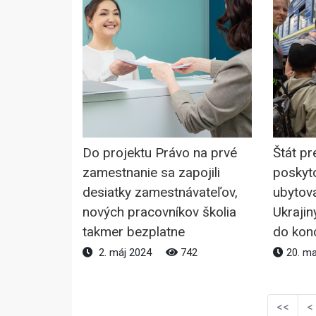
Do projektu Právo na prvé
Štát pr
zamestnanie sa zapojili
poskyt
desiatky zamestnávateľov,
ubytov
nových pracovníkov školia
Ukrajin
takmer bezplatne
do kon
2. máj 2024
742
20. m
<<
<