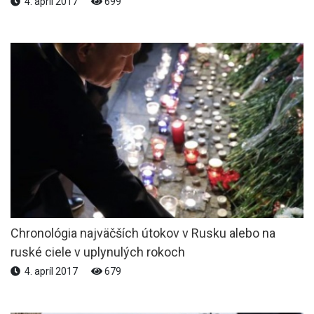
4. apríl 2017
699
Chronológia najväčších útokov v Rusku alebo na
ruské ciele v uplynulých rokoch
4. apríl 2017
679