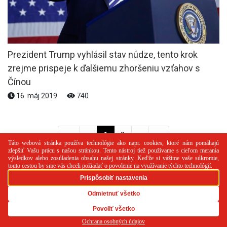
Prezident Trump vyhlásil stav núdze, tento krok
zrejme prispeje k ďalšiemu zhoršeniu vzťahov s
Čínou
16. máj 2019
740
<<
<
1
2
>
>>
PR článok
Reklama
Spolupráca
Kontakt
Zásady
používania cookies
RSS