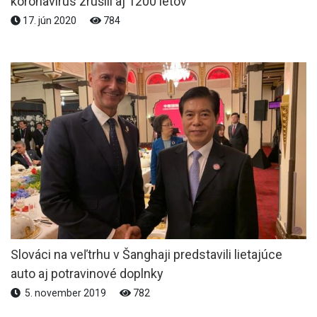
koronavírus zrušili aj 1200 letov
17. jún 2020
784
Slováci na veľtrhu v Šanghaji predstavili lietajúce
auto aj potravinové doplnky
5. november 2019
782