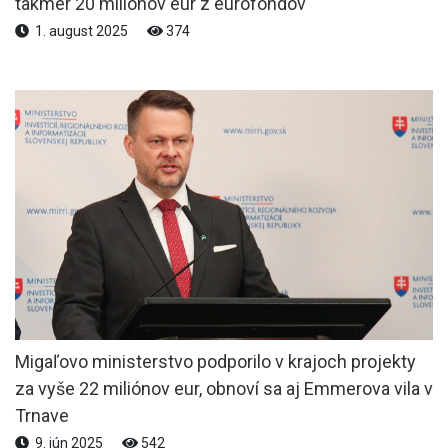
takmer 20 miliónov eur z eurofondov
1. august 2025
374
Migaľovo ministerstvo podporilo v krajoch projekty
za vyše 22 miliónov eur, obnoví sa aj Emmerova vila v
Trnave
9. jún 2025
542