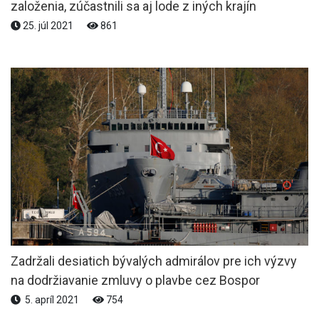
založenia, zúčastnili sa aj lode z iných krajín
25. júl 2021
861
Zadržali desiatich bývalých admirálov pre ich výzvy
na dodržiavanie zmluvy o plavbe cez Bospor
5. apríl 2021
754