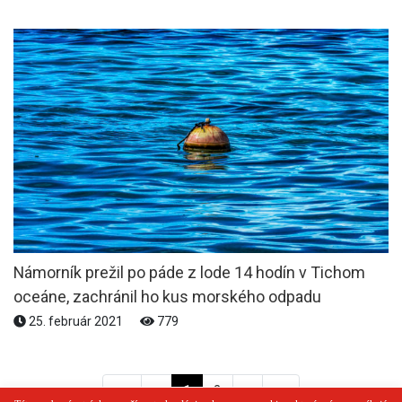
Námorník prežil po páde z lode 14 hodín v Tichom
oceáne, zachránil ho kus morského odpadu
25. február 2021
779
<<
<
1
2
>
>>