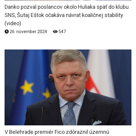
Danko pozval poslancov okolo Huliaka späť do klubu
SNS, Šutaj Eštok očakáva návrat koaličnej stability
(video)
26. november 2024
547
V Belehrade premiér Fico zdôraznil územnú