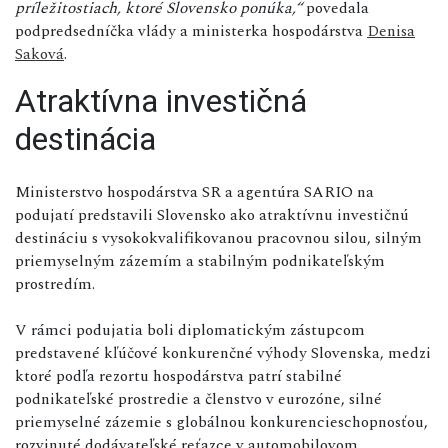
príležitostiach, ktoré Slovensko ponúka,“
povedala
podpredsedníčka vlády a ministerka hospodárstva
Denisa
Saková
.
Atraktívna investičná
destinácia
Ministerstvo hospodárstva SR a agentúra SARIO na
podujatí predstavili Slovensko ako atraktívnu investičnú
destináciu s vysokokvalifikovanou pracovnou silou, silným
priemyselným zázemím a stabilným podnikateľským
prostredím.
V rámci podujatia boli diplomatickým zástupcom
predstavené kľúčové konkurenčné výhody Slovenska, medzi
ktoré podľa rezortu hospodárstva patrí stabilné
podnikateľské prostredie a členstvo v eurozóne, silné
priemyselné zázemie s globálnou konkurencieschopnosťou,
rozvinuté dodávateľské reťazce v automobilovom,