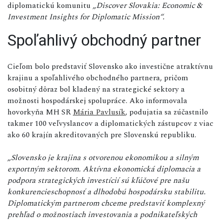
diplomatickú komunitu
„Discover Slovakia: Economic &
Investment Insights for Diplomatic Mission“.
Spoľahlivý obchodný partner
Cieľom bolo predstaviť Slovensko ako investične atraktívnu
krajinu a spoľahlivého obchodného partnera, pričom
osobitný dôraz bol kladený na strategické sektory a
možnosti hospodárskej spolupráce. Ako informovala
hovorkyňa MH SR
Mária Pavlusík
, podujatia sa zúčastnilo
takmer 100 veľvyslancov a diplomatických zástupcov z viac
ako 60 krajín akreditovaných pre Slovenskú republiku.
„Slovensko je krajina s otvorenou ekonomikou a silným
exportným sektorom. Aktívna ekonomická diplomacia a
podpora strategických investícií sú kľúčové pre našu
konkurencieschopnosť a dlhodobú hospodársku stabilitu.
Diplomatickým partnerom chceme predstaviť komplexný
prehľad o možnostiach investovania a podnikateľských