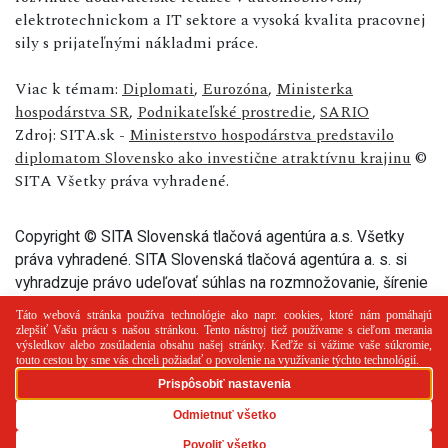
elektrotechnickom a IT sektore a vysoká kvalita pracovnej
sily s prijateľnými nákladmi práce.
Viac k témam:
Diplomati
,
Eurozóna
,
Ministerka
hospodárstva SR
,
Podnikateľské prostredie
,
SARIO
Zdroj: SITA.sk -
Ministerstvo hospodárstva predstavilo
diplomatom Slovensko ako investične atraktívnu krajinu
©
SITA Všetky práva vyhradené.
Copyright © SITA Slovenská tlačová agentúra a.s. Všetky
práva vyhradené. SITA Slovenská tlačová agentúra a. s. si
vyhradzuje právo udeľovať súhlas na rozmnožovanie, šírenie
a na verejný prenos tohto článku a jeho častí.
PR článok
Reklama
Spolupráca
Kontakt
Zásady