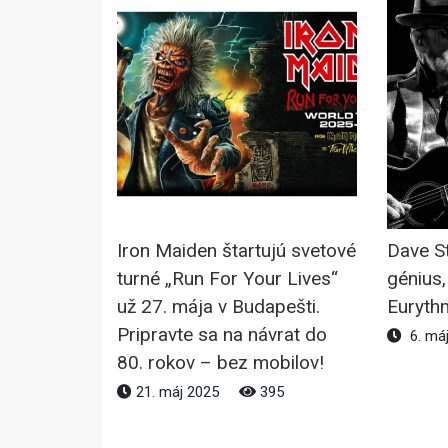
Iron Maiden štartujú svetové
Dave S
turné „Run For Your Lives“
génius,
už 27. mája v Budapešti.
Euryth
Pripravte sa na návrat do
6. má
80. rokov – bez mobilov!
21. máj 2025
395