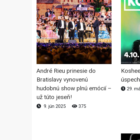
André Rieu prinesie do
Koshee
Bratislavy vynovenú
úspech
hudobnú show plnú emócií –
29. má
už túto jeseň!
9. jún 2025
375