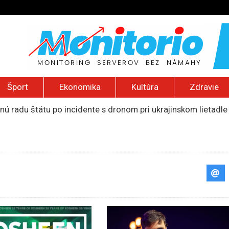
Šport
Ekonomika
Kultúra
Zdravie
ú radu štátu po incidente s dronom pri ukrajinskom lietadle
lčanie prezidentskej kandidátky francúzskych Zelených
pred šírením dezertifikácie. Riziko sa približuje aj k sloven
ú provokáciu, Moskva by mohla otestovať NATO
liónov eur na pomoc farmárom, ktorých postihla blokáda prí