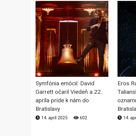
Symfónia emócií: David
Eros Ra
Garrett očaril Viedeň a 22.
Talian
apríla príde k nám do
oznamu
Bratislavy
Bratisl
14. apríl 2025
602
14. ap