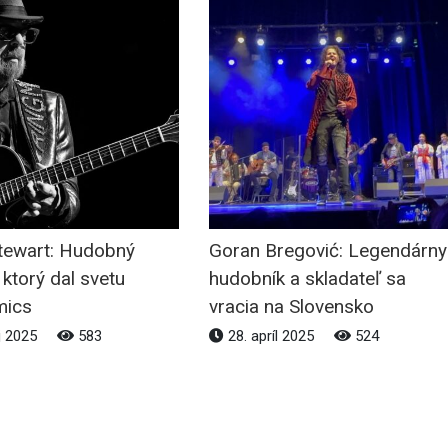
tewart: Hudobný
Goran Bregović: Legendárny
 ktorý dal svetu
hudobník a skladateľ sa
mics
vracia na Slovensko
j 2025
583
28. apríl 2025
524