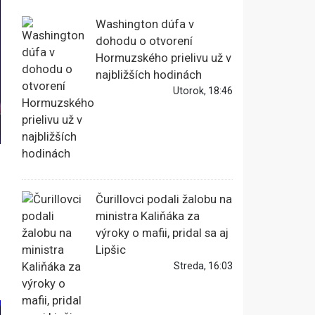
Washington dúfa v
dohodu o otvorení
Hormuzského prielivu už v
najbližších hodinách
Utorok, 18:46
Čurillovci podali žalobu na
ministra Kaliňáka za
výroky o mafii, pridal sa aj
Lipšic
Streda, 16:03