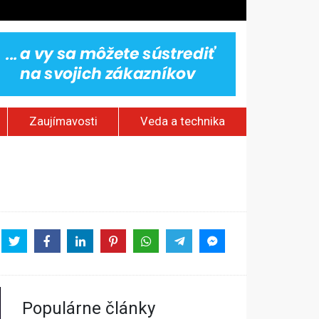
Zaujímavosti
Veda a technika
ským hraniciam
stavov
Populárne články