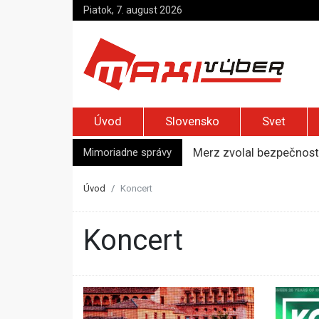
Piatok, 7. august 2026
Úvod
Slovensko
Svet
Mimoriadne správy
Merz zvolal bezpečnostn
Elon Musk vyzval na um
Európska komisia varuje 
Úvod
Koncert
USA upozorňujú na rusk
Kyjev žiada EÚ o 220 mi
Koncert