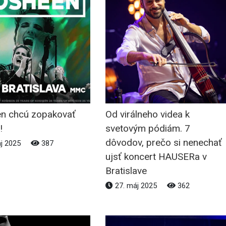
n chcú zopakovať
Od virálneho videa k
!
svetovým pódiám. 7
dôvodov, prečo si nenechať
j 2025
387
ujsť koncert HAUSERa v
Bratislave
27. máj 2025
362