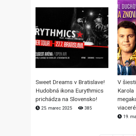
Sweet Dreams v Bratislave!
V šiest
Hudobná ikona Eurythmics
Karola
prichádza na Slovensko!
megako
viacer
25. marec 2025
385
19. m