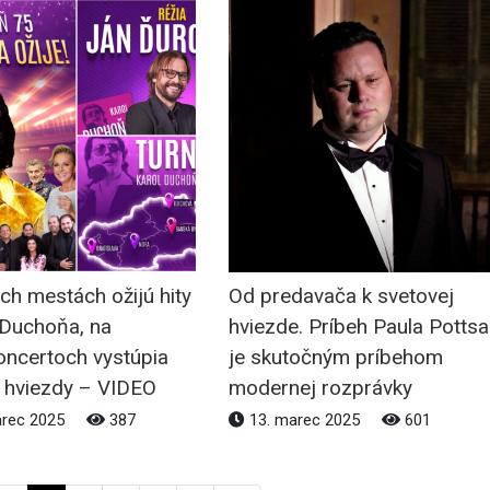
ich mestách ožijú hity
Od predavača k svetovej
 Duchoňa, na
hviezde. Príbeh Paula Pottsa
ncertoch vystúpia
je skutočným príbehom
é hviezdy – VIDEO
modernej rozprávky
arec 2025
387
13. marec 2025
601