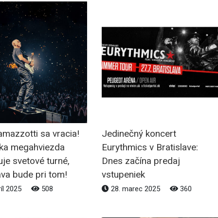
mazzotti sa vracia!
Jedinečný koncert
ska megahviezda
Eurythmics v Bratislave:
je svetové turné,
Dnes začína predaj
ava bude pri tom!
vstupeniek
ríl 2025
508
28. marec 2025
360