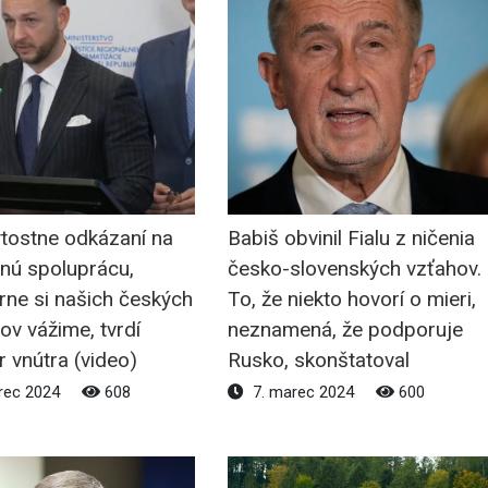
tostne odkázaní na
Babiš obvinil Fialu z ničenia
nú spoluprácu,
česko-slovenských vzťahov.
rne si našich českých
To, že niekto hovorí o mieri,
ov vážime, tvrdí
neznamená, že podporuje
r vnútra (video)
Rusko, skonštatoval
rec 2024
608
7. marec 2024
600