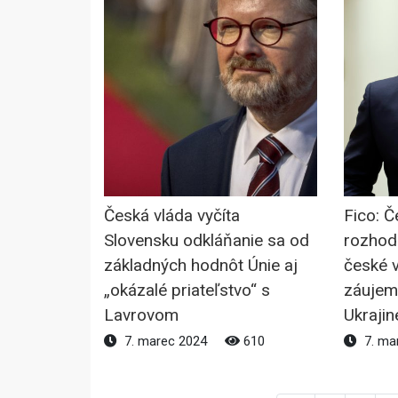
Česká vláda vyčíta
Fico: Č
Slovensku odkláňanie sa od
rozhodl
základných hodnôt Únie aj
české 
„okázalé priateľstvo“ s
záujem
Lavrovom
Ukrajin
7. marec 2024
610
7. ma