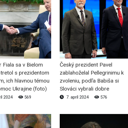
 Fiala sa v Bielom
Český prezident Pavel
tretol s prezidentom
zablahoželal Pellegrinimu k
m, ich hlavnou témou
zvoleniu, podľa Babiša si
moc Ukrajine (foto)
Slováci vybrali dobre
ríl 2024
569
7. apríl 2024
576