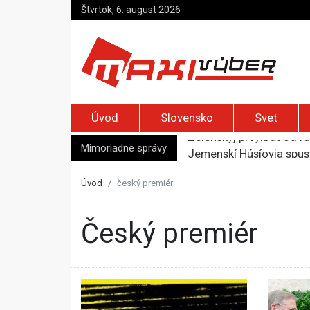
Štvrtok, 6. august 2026
Úvod
Slovensko
Svet
Mimoriadne správy
Jemenskí Húsíovia spust
Top foto dňa (6. august
Irán pohrozil susedom, ž
Úvod
český premiér
Moskva bráni bývalú šéf
Zelenskyj prvýkrát od r
český premiér