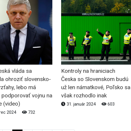
eská vláda sa
Kontroly na hraniciach
a ohroziť slovensko-
Česka so Slovenskom budú
vzťahy, lebo má
už len námatkové, Poľsko sa
 podporovať vojnu na
však rozhodlo inak
e (video)
31. január 2024
603
rec 2024
732