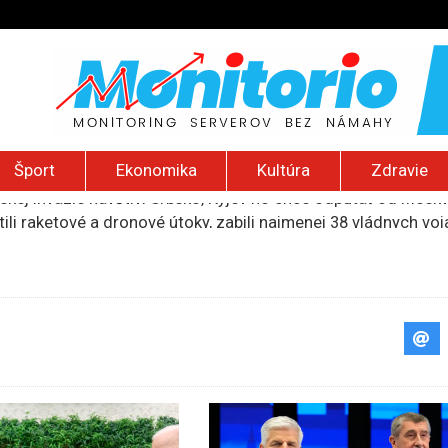
Šport
Ekonomika
Kultúra
Zdravie
ili raketové a dronové útoky, zabili najmenej 38 vládnych vo
 2026): Protest zdravotníkov, ruský letecký útok, hirošimský
e „zhasne celý Perzský záliv“, pripravil zoznam cieľov
ku francúzskej RT, jej vyhostenie z krajiny nazvala „prenasle
uskej invázie navštívi Srbsko, Kyjev ho chce odpútať od Mosk