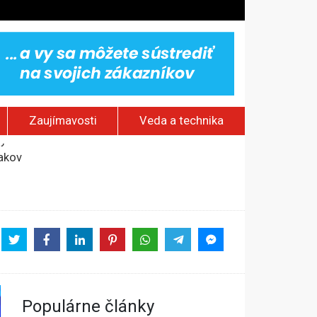
Zaujímavosti
Veda a technika
jakov
 pamätník a záchrana psov z lesných požiarov
dovaním“
vy
Populárne články