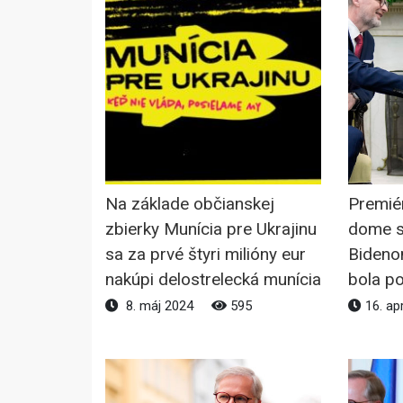
Na základe občianskej
Premiér
zbierky Munícia pre Ukrajinu
dome s
sa za prvé štyri milióny eur
Bideno
nakúpi delostrelecká munícia
bola po
8. máj 2024
595
16. ap