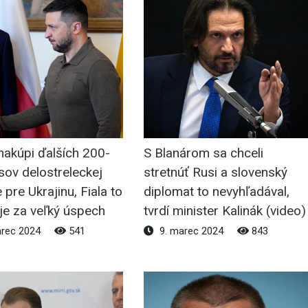
nakúpi ďalších 200-
S Blanárom sa chceli
usov delostreleckej
stretnúť Rusi a slovenský
 pre Ukrajinu, Fiala to
diplomat to nevyhľadával,
je za veľký úspech
tvrdí minister Kalinák (video)
arec 2024
541
9. marec 2024
843