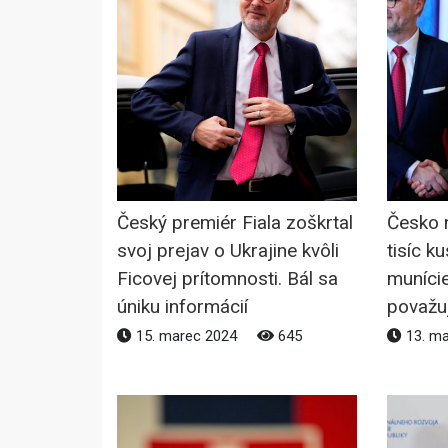
Český premiér Fiala zoškrtal
Česko 
svoj prejav o Ukrajine kvôli
tisíc k
Ficovej prítomnosti. Bál sa
munície
úniku informácií
považu
15. marec 2024
645
13. m