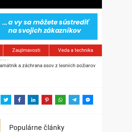
Zaujímavosti
Veda a technika
 pamätník a záchrana psov z lesných požiarov
dovaním“
jakov
Populárne články