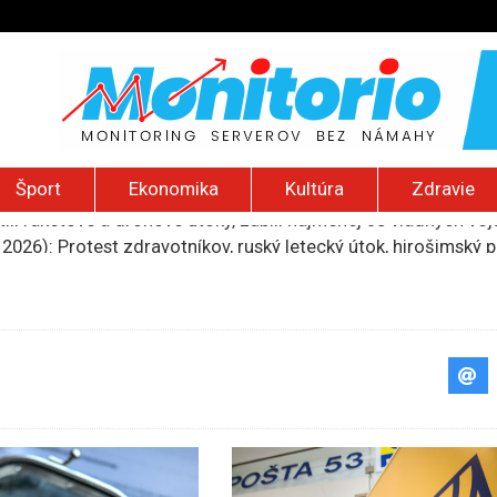
Šport
Ekonomika
Kultúra
Zdravie
 2026): Protest zdravotníkov, ruský letecký útok, hirošimský
e „zhasne celý Perzský záliv“, pripravil zoznam cieľov
ku francúzskej RT, jej vyhostenie z krajiny nazvala „prenasle
 sieťach sa šíria výzvy na ďalší masový vstup do Ceuty
ili raketové a dronové útoky, zabili najmenej 38 vládnych vo