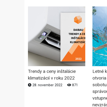
Trendy a ceny inštalácie
Letné k
klimatizácií v roku 2022
otvoria
sobotu
28. november 2022
871
správou
vstupné
nevzrás