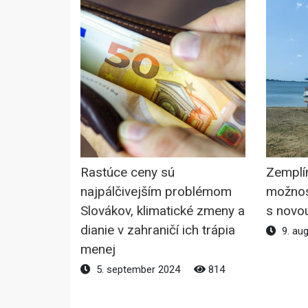
Rastúce ceny sú
Zemplí
najpálčivejším problémom
možnost
Slovákov, klimatické zmeny a
s novo
dianie v zahraničí ich trápia
9. au
menej
5. september 2024
814