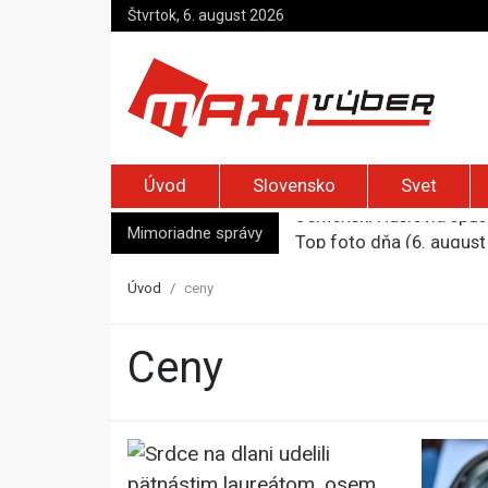
Štvrtok, 6. august 2026
Úvod
Slovensko
Svet
Mimoriadne správy
Top foto dňa (6. august
Irán pohrozil susedom, ž
Moskva bráni bývalú šéf
Úvod
ceny
Na marockých sociálnych
Jemenskí Húsíovia spust
ceny