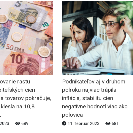
ovanie rastu
Podnikateľov aj v druhom
iteľských cien
polroku najviac trápila
 a tovarov pokračuje,
inflácia, stabilitu cien
a klesla na 10,8
negatívne hodnotí viac ako
t
polovica
l 2023
689
11. február 2023
681