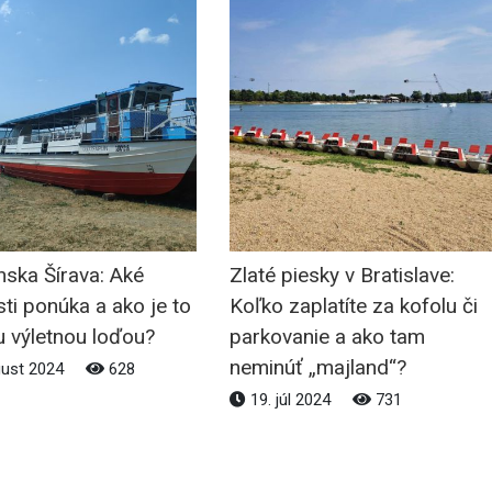
nska Šírava: Aké
Zlaté piesky v Bratislave:
i ponúka a ako je to
Koľko zaplatíte za kofolu či
u výletnou loďou?
parkovanie a ako tam
neminúť „majland“?
gust 2024
628
19. júl 2024
731