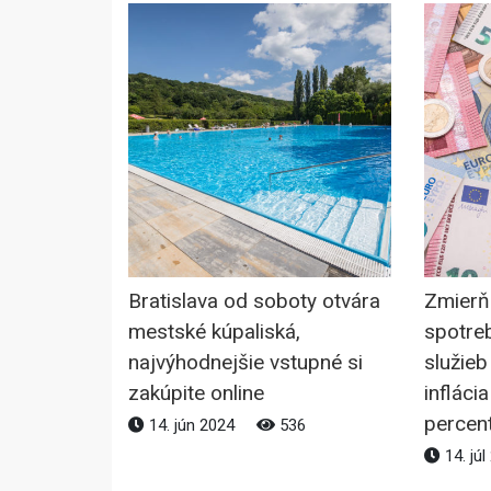
Bratislava od soboty otvára
Zmierň
mestské kúpaliská,
spotreb
najvýhodnejšie vstupné si
služieb
zakúpite online
infláci
percen
14. jún 2024
536
14. jú