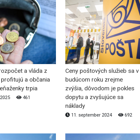
rozpočet a vláda z
Ceny poštových služieb sa v
e profitujú a občania
budúcom roku zrejme
peňaženky trpia
zvýšia, dôvodom je pokles
dopytu a zvyšujúce sa
 2025
461
náklady
11. september 2024
692