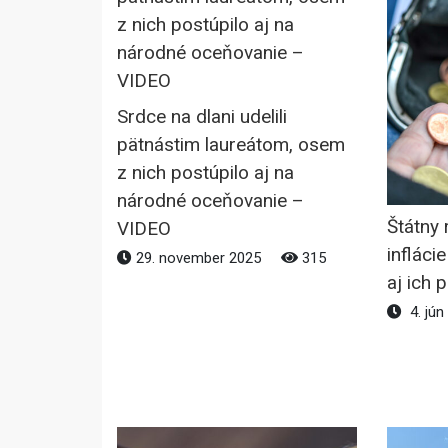
Srdce na dlani udelili
pätnástim laureátom, osem
z nich postúpilo aj na
národné oceňovanie –
Štátny 
VIDEO
infláci
29. november 2025
315
aj ich 
4. jún