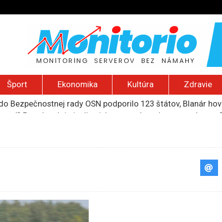
Šport
Ekonomika
Kultúra
Zdravie
ození? Pravda o kriminalite, islame a mýte o konzervatívn
ancúzsku stretne s obeťami sexuálneho zneužívania kňazmi
liónov eur na pomoc farmárom, ktorých postihla blokáda prí
ú radu štátu po incidente s dronom pri ukrajinskom lietadle
do Bezpečnostnej rady OSN podporilo 123 štátov, Blanár hovo