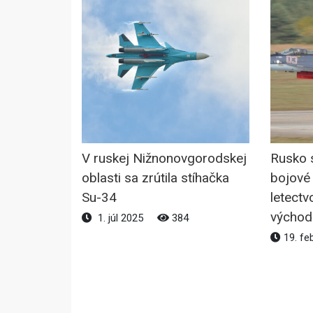
V ruskej Nižnonovgorodskej
Rusko s
oblasti sa zrútila stíhačka
bojové 
Su-34
letectv
východ
1. júl 2025
384
19. fe