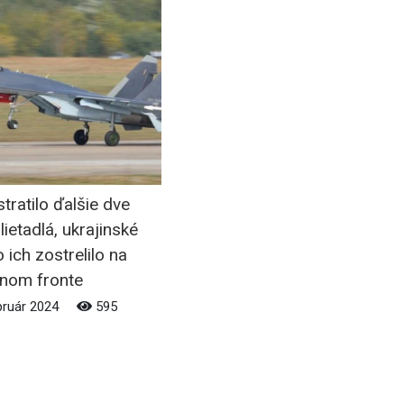
tratilo ďalšie dve
lietadlá, ukrajinské
o ich zostrelilo na
nom fronte
bruár 2024
595