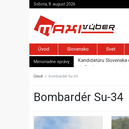
Sobota, 8. august 2026
Úvod
Slovensko
Svet
Mimoriadne správy
Je Európa naozaj v ohr
Pápež Lev XIV. sa vo Fr
Kyjev žiada EÚ o 220 mi
Úvod
bombardér Su-34
Merz zvolal bezpečnostn
Kandidatúru Slovenska 
bombardér Su-34