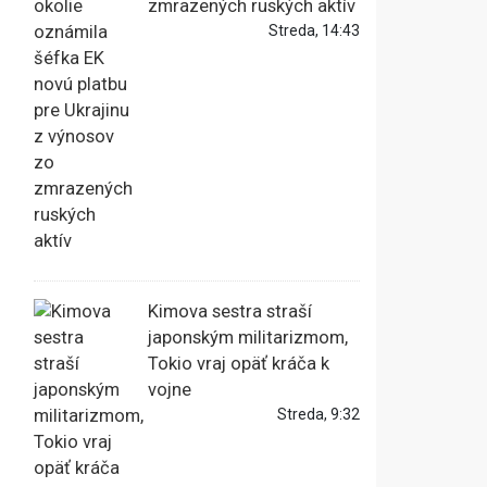
zmrazených ruských aktív
Streda, 14:43
Kimova sestra straší
japonským militarizmom,
Tokio vraj opäť kráča k
vojne
Streda, 9:32