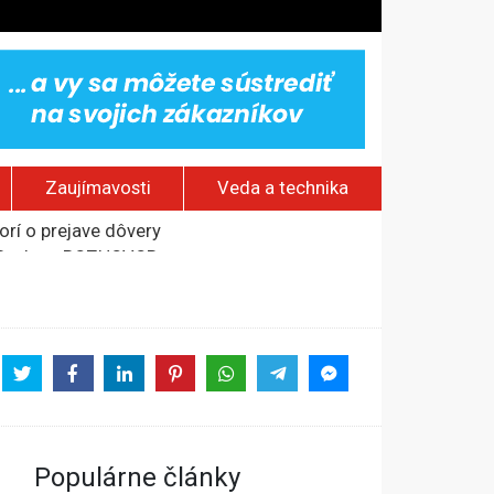
Zaujímavosti
Veda a technika
om Rusku – ROZHOVOR
stavov
rí o prejave dôvery
Populárne články