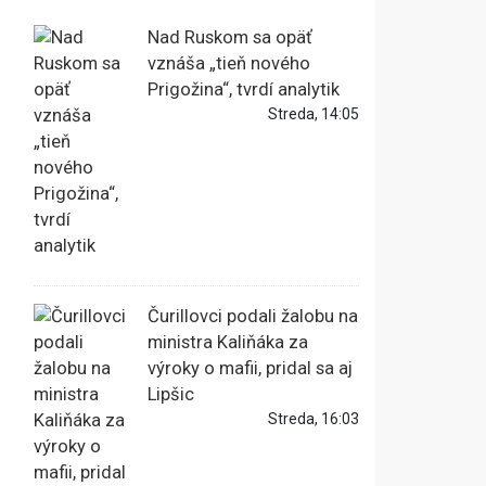
Nad Ruskom sa opäť
vznáša „tieň nového
Prigožina“, tvrdí analytik
Streda, 14:05
Čurillovci podali žalobu na
ministra Kaliňáka za
výroky o mafii, pridal sa aj
Lipšic
Streda, 16:03