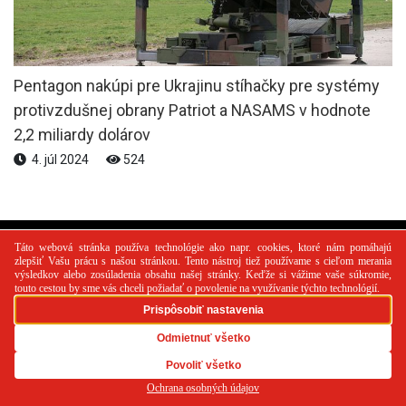
Pentagon nakúpi pre Ukrajinu stíhačky pre systémy
protivzdušnej obrany Patriot a NASAMS v hodnote
2,2 miliardy dolárov
4. júl 2024
524
PR článok
Reklama
Spolupráca
Kontakt
Zásady
používania cookies
RSS