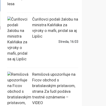
Čurillovci podali žalobu na
ministra Kaliňáka za
výroky o mafii, pridal sa aj
Lipšic
Streda, 16:03
Remišová upozorňuje na
Ficov obchod s
bratislavským prístavom,
strana Za ľudí podáva
trestné oznámenie –
VIDEO