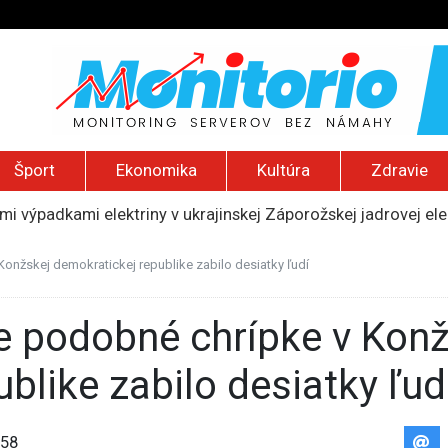
Šport
Ekonomika
Kultúra
Zdravie
i výpadkami elektriny v ukrajinskej Záporožskej jadrovej ele
uskej invázie navštívi Srbsko, Kyjev ho chce odpútať od Mosk
ili raketové a dronové útoky, zabili najmenej 38 vládnych vo
onžskej demokratickej republike zabilo desiatky ľudí
 2026): Protest zdravotníkov, ruský letecký útok, hirošimský
očili na palestínsku komunitu na Západnom brehu, podpálili d
blike zabilo desiatky ľud
58