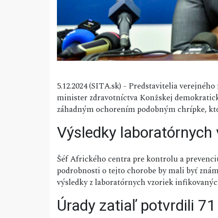
5.12.2024 (SITA.sk) - Predstavitelia verejného
minister zdravotníctva Konžskej demokratickej
záhadným ochorením podobným chrípke, ktoré
Výsledky laboratórnych 
Šéf Afrického centra pre kontrolu a prevenc
podrobnosti o tejto chorobe by mali byť zná
výsledky z laboratórnych vzoriek infikovanýc
Úrady zatiaľ potvrdili 71