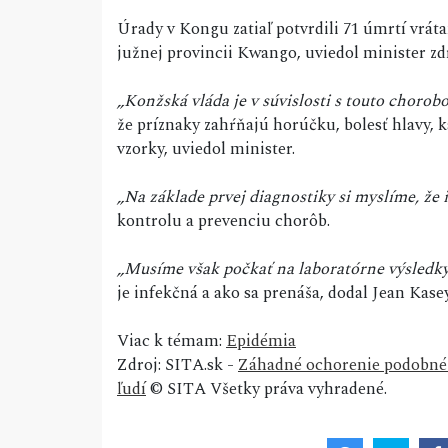
Úrady v Kongu zatiaľ potvrdili 71 úmrtí vráta
južnej provincii Kwango, uviedol minister z
„Konžská vláda je v súvislosti s touto chorob
že príznaky zahŕňajú horúčku, bolesť hlavy, 
vzorky, uviedol minister.
„Na základe prvej diagnostiky si myslíme, že 
kontrolu a prevenciu chorôb.
„Musíme však počkať na laboratórne výsledky..
je infekčná a ako sa prenáša, dodal Jean Kase
Viac k témam:
Epidémia
Zdroj: SITA.sk -
Záhadné ochorenie podobné c
ľudí
© SITA Všetky práva vyhradené.