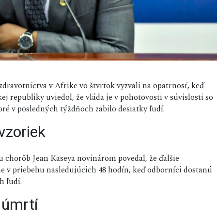
 zdravotníctva v Afrike vo štvrtok vyzvali na opatrnosť, keď
 republiky uviedol, že vláda je v pohotovosti v súvislosti so
 v posledných týždňoch zabilo desiatky ľudí.
vzoriek
iu chorôb Jean Kaseya novinárom povedal, že ďalšie
me v priebehu nasledujúcich 48 hodín, keď odborníci dostanú
h ľudí.
 úmrtí