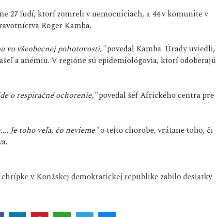
ne 27 ľudí, ktorí zomreli v nemocniciach, a 44 v komunite v
dravotníctva Roger Kamba.
ou vo všeobecnej pohotovosti,"
povedal Kamba. Úrady uviedli,
kašeľ a anémiu. V regióne sú epidemiológovia, ktorí odoberajú
ide o respiračné ochorenie,"
povedal šéf Afrického centra pre
.. Je toho veľa, čo nevieme"
o tejto chorobe, vrátane toho, či
ya.
hrípke v Konžskej demokratickej republike zabilo desiatky