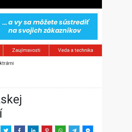
Zaujímavosti
Veda a technika
ktrárni
vy
jakov
 pamätník a záchrana psov z lesných požiarov
omy
í