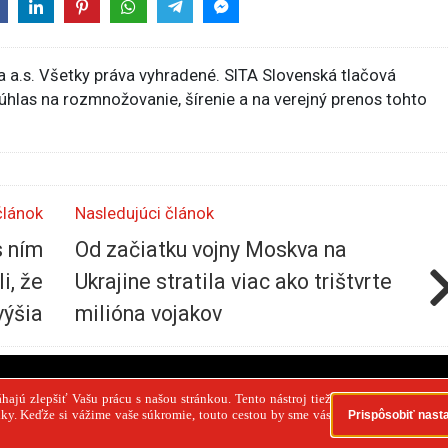
 a.s. Všetky práva vyhradené. SITA Slovenská tlačová
súhlas na rozmnožovanie, šírenie a na verejný prenos tohto
článok
Nasledujúci článok
s ním
Od začiatku vojny Moskva na
i, že
Ukrajine stratila viac ako trištvrte
výšia
milióna vojakov
PR článok
Reklama
Spolupráca
Kontakt
Zása