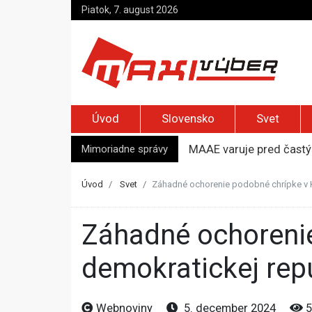
Piatok, 7. august 2026
Úvod
Slovensko
Svet
Mimoriadne správy
MAAE varuje pred častým
Zelenskyj prvýkrát od r
Jemenskí Húsíovia spust
Úvod
Svet
Záhadné ochorenie podobné chrípke v K
Top foto dňa (6. august
Izraelskí osadníci zaút
Záhadné ochorenie podobné chrípke v Konžskej
demokratickej repu
Webnoviny
5. december 2024
5