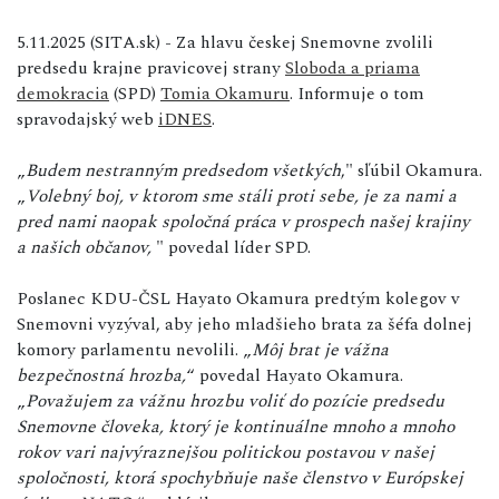
5.11.2025 (SITA.sk) - Za hlavu českej Snemovne zvolili
predsedu krajne pravicovej strany
Sloboda a priama
demokracia
(SPD)
Tomia Okamuru
. Informuje o tom
spravodajský web
iDNES
.
„
Budem nestranným predsedom všetkých
," sľúbil Okamura.
„
Volebný boj, v ktorom sme stáli proti sebe, je za nami a
pred nami naopak spoločná práca v prospech našej krajiny
a našich občanov,
" povedal líder SPD.
Poslanec KDU-ČSL Hayato Okamura predtým kolegov v
Snemovni vyzýval, aby jeho mladšieho brata za šéfa dolnej
komory parlamentu nevolili. „
Môj brat je vážna
bezpečnostná hrozba,
“ povedal Hayato Okamura.
„
Považujem za vážnu hrozbu voliť do pozície predsedu
Snemovne človeka, ktorý je kontinuálne mnoho a mnoho
rokov vari najvýraznejšou politickou postavou v našej
spoločnosti, ktorá spochybňuje naše členstvo v Európskej