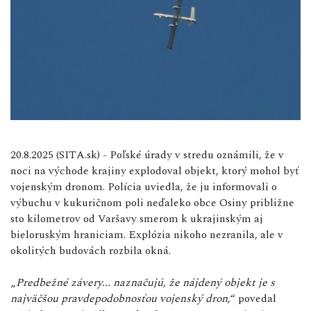
20.8.2025 (SITA.sk) - Poľské úrady v stredu oznámili, že v
noci na východe krajiny explodoval objekt, ktorý mohol byť
vojenským dronom. Polícia uviedla, že ju informovali o
výbuchu v kukuričnom poli neďaleko obce Osiny približne
sto kilometrov od Varšavy smerom k ukrajinským aj
bieloruským hraniciam. Explózia nikoho nezranila, ale v
okolitých budovách rozbila okná.
„
Predbežné závery... naznačujú, že nájdený objekt je s
najväčšou pravdepodobnosťou vojenský dron
,“ povedal