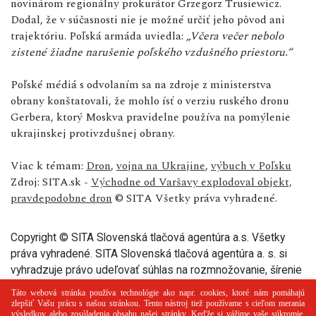
novinárom regionálny prokurátor Grzegorz Trusiewicz.
Dodal, že v súčasnosti nie je možné určiť jeho pôvod ani
trajektóriu. Poľská armáda uviedla:
„Včera večer nebolo
zistené žiadne narušenie poľského vzdušného priestoru.“
Poľské médiá s odvolaním sa na zdroje z ministerstva
obrany konštatovali, že mohlo ísť o verziu ruského dronu
Gerbera, ktorý Moskva pravidelne používa na pomýlenie
ukrajinskej protivzdušnej obrany.
Viac k témam:
Dron
,
vojna na Ukrajine
,
výbuch v Poľsku
Zdroj: SITA.sk -
Východne od Varšavy explodoval objekt,
pravdepodobne dron
© SITA Všetky práva vyhradené.
Copyright © SITA Slovenská tlačová agentúra a.s. Všetky
práva vyhradené. SITA Slovenská tlačová agentúra a. s. si
vyhradzuje právo udeľovať súhlas na rozmnožovanie, šírenie
a na verejný prenos tohto článku a jeho častí.