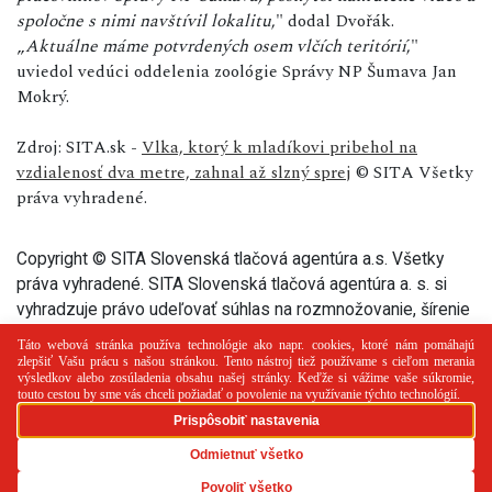
spoločne s nimi navštívil lokalitu
," dodal Dvořák.
„
Aktuálne máme potvrdených osem vlčích teritórií
,"
uviedol vedúci oddelenia zoológie Správy NP Šumava Jan
Mokrý.
Zdroj: SITA.sk -
Vlka, ktorý k mladíkovi pribehol na
vzdialenosť dva metre, zahnal až slzný sprej
© SITA Všetky
práva vyhradené.
Copyright © SITA Slovenská tlačová agentúra a.s. Všetky
práva vyhradené. SITA Slovenská tlačová agentúra a. s. si
vyhradzuje právo udeľovať súhlas na rozmnožovanie, šírenie
a na verejný prenos tohto článku a jeho častí.
PR článok
Reklama
Spolupráca
Kontakt
Zásady