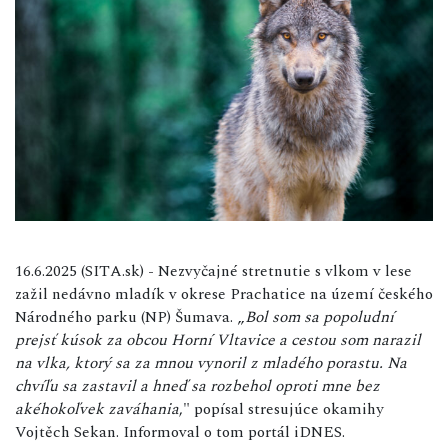
16.6.2025 (SITA.sk) - Nezvyčajné stretnutie s vlkom v lese
zažil nedávno mladík v okrese Prachatice na území českého
Národného parku (NP) Šumava. „
Bol som sa popoludní
prejsť kúsok za obcou Horní Vltavice a cestou som narazil
na vlka, ktorý sa za mnou vynoril z mladého porastu. Na
chvíľu sa zastavil a hneď sa rozbehol oproti mne bez
akéhokoľvek zaváhania
," popísal stresujúce okamihy
Vojtěch Sekan. Informoval o tom portál iDNES.