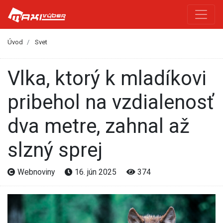
Úvod
Svet
Vlka, ktorý k mladíkovi
pribehol na vzdialenosť
dva metre, zahnal až
slzný sprej
Webnoviny
16. jún 2025
374