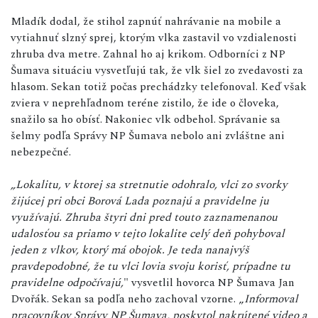
Mladík dodal, že stihol zapnúť nahrávanie na mobile a
vytiahnuť slzný sprej, ktorým vlka zastavil vo vzdialenosti
zhruba dva metre. Zahnal ho aj krikom. Odborníci z NP
Šumava situáciu vysvetľujú tak, že vlk šiel zo zvedavosti za
hlasom. Sekan totiž počas prechádzky telefonoval. Keď však
zviera v neprehľadnom teréne zistilo, že ide o človeka,
snažilo sa ho obísť. Nakoniec vlk odbehol. Správanie sa
šelmy podľa Správy NP Šumava nebolo ani zvláštne ani
nebezpečné.
„Lokalitu, v ktorej sa stretnutie odohralo, vlci zo svorky
žijúcej pri obci Borová Lada poznajú a pravidelne ju
využívajú. Zhruba štyri dni pred touto zaznamenanou
udalosťou sa priamo v tejto lokalite celý deň pohyboval
jeden z vlkov, ktorý má obojok. Je teda nanajvýš
pravdepodobné, že tu vlci lovia svoju korisť, prípadne tu
pravidelne odpočívajú,
" vysvetlil hovorca NP Šumava Jan
Dvořák. Sekan sa podľa neho zachoval vzorne. „
Informoval
pracovníkov Správy NP Šumava, poskytol nakrútené video a