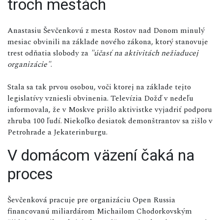
troch mestách
Anastasiu Ševčenkovú z mesta Rostov nad Donom minulý
mesiac obvinili na základe nového zákona, ktorý stanovuje
trest odňatia slobody za
"účasť na aktivitách nežiaducej
organizácie"
.
Stala sa tak prvou osobou, voči ktorej na základe tejto
legislatívy vzniesli obvinenia. Televízia Dožď v nedeľu
informovala, že v Moskve prišlo aktivistke vyjadriť podporu
zhruba 100 ľudí. Niekoľko desiatok demonštrantov sa zišlo v
Petrohrade a Jekaterinburgu.
V domácom väzení čaká na
proces
Ševčenková pracuje pre organizáciu Open Russia
financovanú miliardárom Michailom Chodorkovským