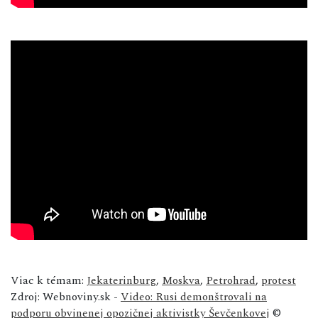
Viac k témam:
Jekaterinburg
,
Moskva
,
Petrohrad
,
protest
Zdroj: Webnoviny.sk -
Video: Rusi demonštrovali na
podporu obvinenej opozičnej aktivistky Ševčenkovej
©