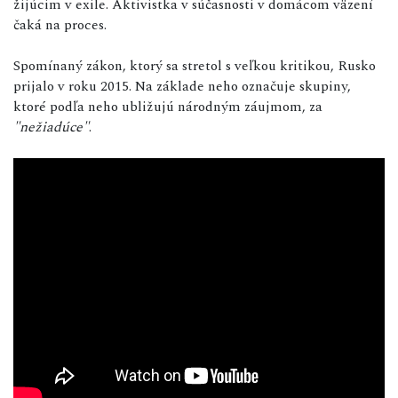
žijúcim v exile. Aktivistka v súčasnosti v domácom väzení
čaká na proces.
Spomínaný zákon, ktorý sa stretol s veľkou kritikou, Rusko
prijalo v roku 2015. Na základe neho označuje skupiny,
ktoré podľa neho ubližujú národným záujmom, za
"nežiadúce"
.