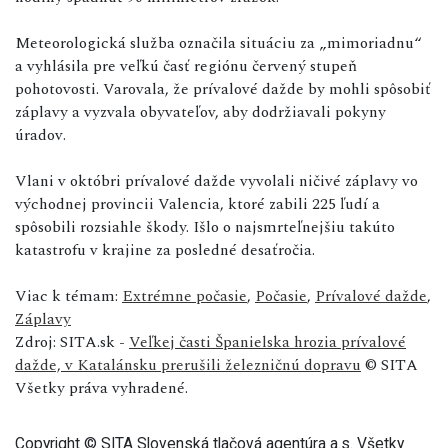
Meteorologická služba označila situáciu za „mimoriadnu“
a vyhlásila pre veľkú časť regiónu červený stupeň
pohotovosti. Varovala, že prívalové dažde by mohli spôsobiť
záplavy a vyzvala obyvateľov, aby dodržiavali pokyny
úradov.
Vlani v októbri prívalové dažde vyvolali ničivé záplavy vo
východnej provincii Valencia, ktoré zabili 225 ľudí a
spôsobili rozsiahle škody. Išlo o najsmrteľnejšiu takúto
katastrofu v krajine za posledné desaťročia.
Viac k témam:
Extrémne počasie
,
Počasie
,
Prívalové dažde
,
Záplavy
Zdroj: SITA.sk -
Veľkej časti Španielska hrozia prívalové
dažde, v Katalánsku prerušili železničnú dopravu
© SITA
Všetky práva vyhradené.
Copyright © SITA Slovenská tlačová agentúra a.s. Všetky