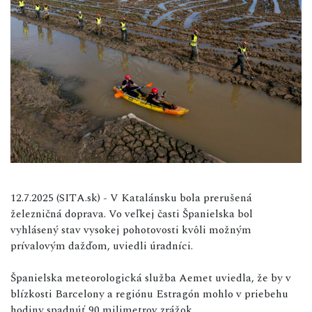
12.7.2025 (SITA.sk) - V Katalánsku bola prerušená
železničná doprava. Vo veľkej časti Španielska bol
vyhlásený stav vysokej pohotovosti kvôli možným
prívalovým dažďom, uviedli úradníci.
Španielska meteorologická služba Aemet uviedla, že by v
blízkosti Barcelony a regiónu Estragón mohlo v priebehu
hodiny spadnúť 90 milimetrov zrážok.