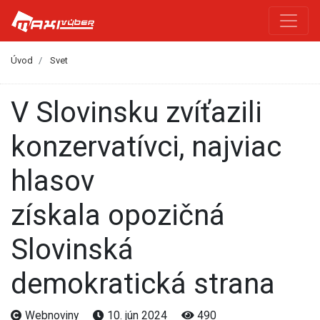
Úvod
Svet
V Slovinsku zvíťazili
konzervatívci, najviac
hlasov
získala opozičná
Slovinská
demokratická strana
Webnoviny
10. jún 2024
490