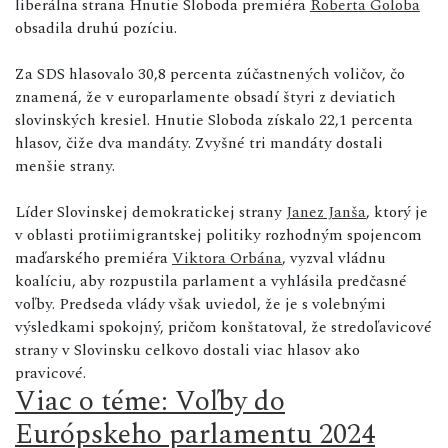
liberálna strana Hnutie Sloboda premiéra
Roberta Goloba
obsadila druhú pozíciu.
Za SDS hlasovalo 30,8 percenta zúčastnených voličov, čo
znamená, že v europarlamente obsadí štyri z deviatich
slovinských kresiel. Hnutie Sloboda získalo 22,1 percenta
hlasov, čiže dva mandáty. Zvyšné tri mandáty dostali
menšie strany.
Líder Slovinskej demokratickej strany
Janez Janša
, ktorý je
v oblasti protiimigrantskej politiky rozhodným spojencom
maďarského premiéra
Viktora Orbána
, vyzval vládnu
koalíciu, aby rozpustila parlament a vyhlásila predčasné
voľby. Predseda vlády však uviedol, že je s volebnými
výsledkami spokojný, pričom konštatoval, že stredoľavicové
strany v Slovinsku celkovo dostali viac hlasov ako
pravicové.
Viac o téme: Voľby do
Európskeho parlamentu 2024