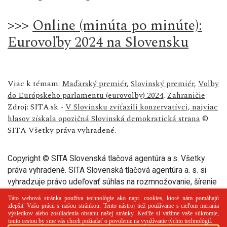
>>>
Online (minúta po minúte):
Eurovoľby 2024 na Slovensku
Viac k témam:
Maďarský premiér
,
Slovinský premiér
,
Voľby
do Európskeho parlamentu (eurovoľby) 2024
,
Zahraničie
Zdroj: SITA.sk -
V Slovinsku zvíťazili konzervatívci, najviac
hlasov získala opozičná Slovinská demokratická strana
©
SITA Všetky práva vyhradené.
Copyright © SITA Slovenská tlačová agentúra a.s. Všetky
práva vyhradené. SITA Slovenská tlačová agentúra a. s. si
vyhradzuje právo udeľovať súhlas na rozmnožovanie, šírenie
a na verejný prenos tohto článku a jeho častí.