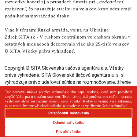
rozviedky hovorí aj o prípadoch úmrtia pri „
nedodržaní
rozkazov“
, čo naznačuje streľbu na vojakov, ktorí odmietajú
podnikať samovražedné útoky.
Viac k témam:
Ruská armáda
,
vojna na Ukrajine
Zdroj: SITA.sk -
V ruskom centrálnom vojenskom okruhu v
ostatných mesiacoch dezertovalo viac ako 25-tisíc vojakov
© SITA Všetky práva vyhradené.
Copyright © SITA Slovenská tlačová agentúra a.s. Všetky
práva vyhradené. SITA Slovenská tlačová agentúra a. s. si
vyhradzuje právo udeľovať súhlas na rozmnožovanie, šírenie
a na verejný prenos tohto článku a jeho častí.
PR článok
Reklama
Spolupráca
Kontakt
Zásady
používania cookies
RSS