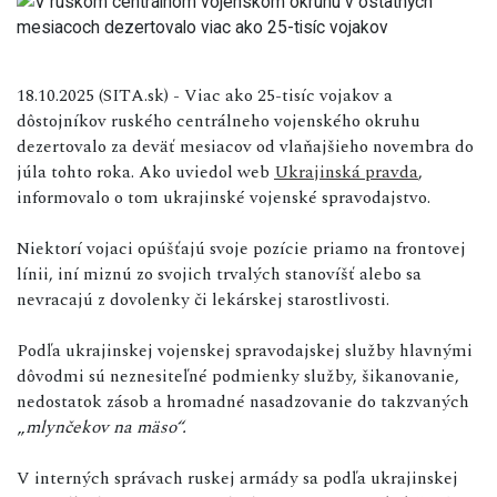
18.10.2025 (SITA.sk) - Viac ako 25-tisíc vojakov a
dôstojníkov ruského centrálneho vojenského okruhu
dezertovalo za deväť mesiacov od vlaňajšieho novembra do
júla tohto roka. Ako uviedol web
Ukrajinská pravda
,
informovalo o tom ukrajinské vojenské spravodajstvo.
Niektorí vojaci opúšťajú svoje pozície priamo na frontovej
línii, iní miznú zo svojich trvalých stanovíšť alebo sa
nevracajú z dovolenky či lekárskej starostlivosti.
Podľa ukrajinskej vojenskej spravodajskej služby hlavnými
dôvodmi sú neznesiteľné podmienky služby, šikanovanie,
nedostatok zásob a hromadné nasadzovanie do takzvaných
„
mlynčekov na mäso“.
V interných správach ruskej armády sa podľa ukrajinskej