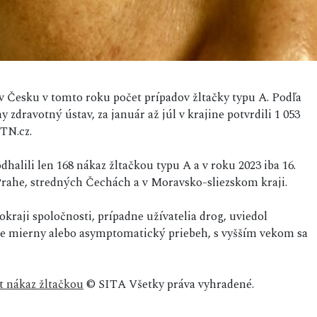
 v Česku v tomto roku počet prípadov žltačky typu A. Podľa
y zdravotný ústav, za január až júl v krajine potvrdili 1 053
TN.cz.
lili len 168 nákaz žltačkou typu A a v roku 2023 iba 16.
Prahe, stredných Čechách a v Moravsko-sliezskom kraji.
okraji spoločnosti, prípadne užívatelia drog, uviedol
ne mierny alebo asymptomatický priebeh, s vyšším vekom sa
t nákaz žltačkou
© SITA Všetky práva vyhradené.