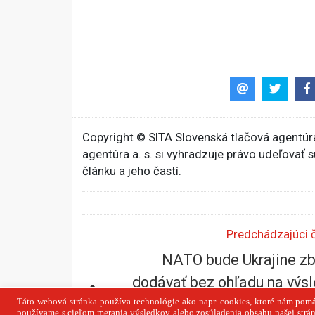
Copyright © SITA Slovenská tlačová agentúra
agentúra a. s. si vyhradzuje právo udeľovať 
článku a jeho častí.
Predchádzajúci 
NATO bude Ukrajine z
dodávať bez ohľadu na výs
schôdzky Trumpa s Put