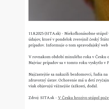
11.8.2025 (SITA.sk) - Niekoľkonásobne stúpol
údajov, ktoré v pondelok zverejnil český Štátn
prípadov. Informuje o tom spravodajský web 
V rovnakom období minulého roka v Česku odha
Najviac prípadov sa v tomto roku vyskytlo v 
Najčastejšie sa nakazili bezdomovci, ľudia na 
zdravotný ústav. Ochorenie má u detí zvyčaj
však objavujú vážnejšie ťažkosti, dodal.
Zdroj: SITA.sk -
V Česku hrozivo stúpol poče