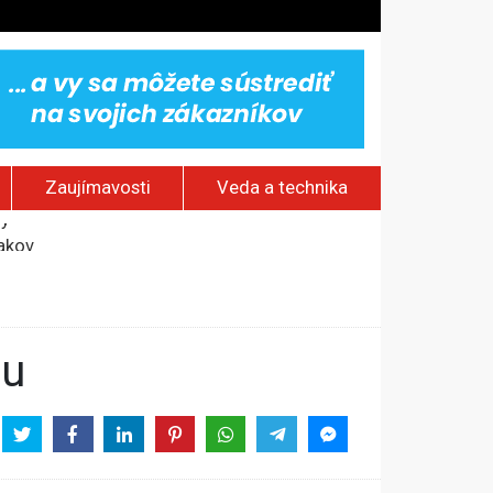
Zaujímavosti
Veda a technika
vy
jakov
 pamätník a záchrana psov z lesných požiarov
dovaním“
ou