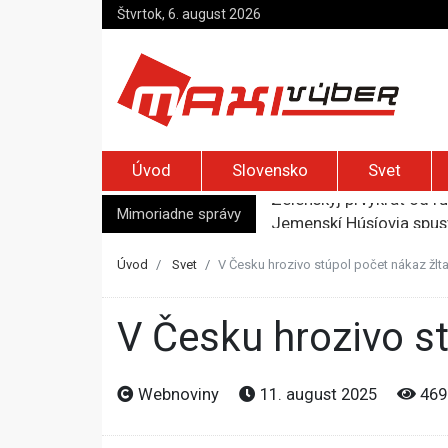
Štvrtok, 6. august 2026
Úvod
Slovensko
Svet
Zelenskyj prvýkrát od r
Jemenskí Húsíovia spust
Mimoriadne správy
Top foto dňa (6. august
Irán pohrozil susedom, ž
Úvod
Svet
V Česku hrozivo stúpol počet nákaz žlt
Moskva bráni bývalú šéf
V Česku hrozivo 
Webnoviny
11. august 2025
469