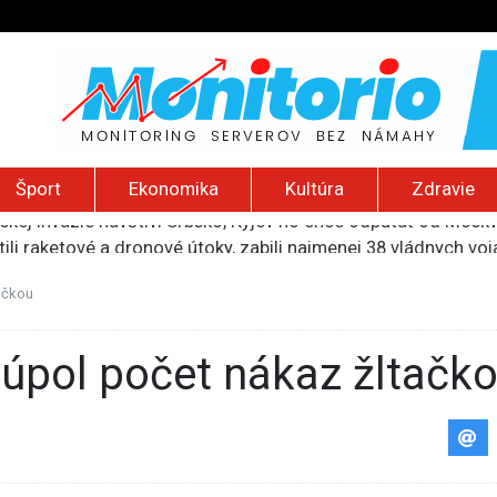
Šport
Ekonomika
Kultúra
Zdravie
uskej invázie navštívi Srbsko, Kyjev ho chce odpútať od Mosk
ili raketové a dronové útoky, zabili najmenej 38 vládnych vo
 2026): Protest zdravotníkov, ruský letecký útok, hirošimský
e „zhasne celý Perzský záliv“, pripravil zoznam cieľov
ačkou
ku francúzskej RT, jej vyhostenie z krajiny nazvala „prenasle
stúpol počet nákaz žltačk