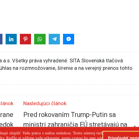
 a.s. Všetky práva vyhradené. SITA Slovenská tlačová
súhlas na rozmnožovanie, šírenie a na verejný prenos tohto
článok
Nasledujúci článok
brane
Pred rokovaním Trump-Putin sa
ledok
ministri zahraničia EÚ stretávajú na
inom,
mimoriadnej schôdzke