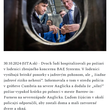
30.10.2024 (SITA.sk) - Dvoch ľudí hospitalizovali po požiari
v lodenici zbrojného koncernu BAE Systems. V lodenici
vyrábajú britské ponorky s jadrovým pohonom, ale „ žiadne
jadrové riziko nehrozí“. Informovala o tom v stredu polícia
v grófstve Cumbria na severe Anglicka a dodala že „silný“
požiar vypukol krátko po polnoci v meste Barrow-in-
Furness na severozápade Anglicka. Ľuďom žijúcim v okolí
policajti odporučili, aby zostali doma a mali zatvorené
dvere a okná.