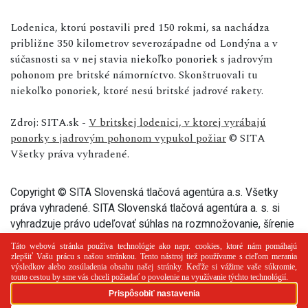
Lodenica, ktorú postavili pred 150 rokmi, sa nachádza
približne 350 kilometrov severozápadne od Londýna a v
súčasnosti sa v nej stavia niekoľko ponoriek s jadrovým
pohonom pre britské námorníctvo. Skonštruovali tu
niekoľko ponoriek, ktoré nesú britské jadrové rakety.
Zdroj: SITA.sk -
V britskej lodenici, v ktorej vyrábajú
ponorky s jadrovým pohonom vypukol požiar
© SITA
Všetky práva vyhradené.
Copyright © SITA Slovenská tlačová agentúra a.s. Všetky
práva vyhradené. SITA Slovenská tlačová agentúra a. s. si
vyhradzuje právo udeľovať súhlas na rozmnožovanie, šírenie
a na verejný prenos tohto článku a jeho častí.