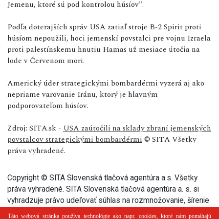
Jemenu, ktoré sú pod kontrolou húsíov".
Podľa doterajších správ USA zatiaľ stroje B-2 Spirit proti
húsíom nepoužili, hoci jemenskí povstalci pre vojnu Izraela
proti palestínskemu hnutiu Hamas už mesiace útočia na
lode v Červenom mori.
Americký úder strategickými bombardérmi vyzerá aj ako
nepriame varovanie Iránu, ktorý je hlavným
podporovateľom húsíov.
Zdroj: SITA.sk -
USA zaútočili na sklady zbraní jemenských
povstalcov strategickými bombardérmi
© SITA Všetky
práva vyhradené.
Copyright © SITA Slovenská tlačová agentúra a.s. Všetky
práva vyhradené. SITA Slovenská tlačová agentúra a. s. si
vyhradzuje právo udeľovať súhlas na rozmnožovanie, šírenie
a na verejný prenos tohto článku a jeho častí.