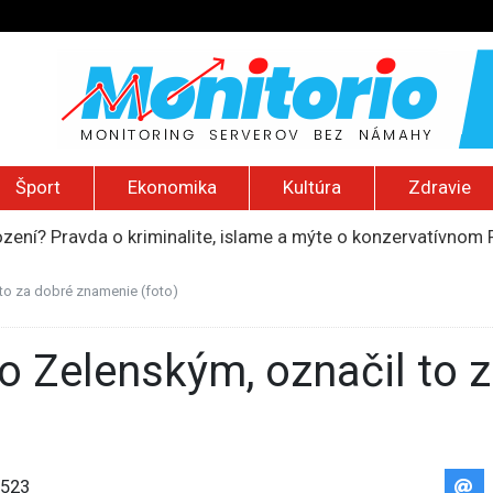
Šport
Ekonomika
Kultúra
Zdravie
ození? Pravda o kriminalite, islame a mýte o konzervatívn
ancúzsku stretne s obeťami sexuálneho zneužívania kňazmi
liónov eur na pomoc farmárom, ktorých postihla blokáda prí
 to za dobré znamenie (foto)
ú radu štátu po incidente s dronom pri ukrajinskom lietadle
do Bezpečnostnej rady OSN podporilo 123 štátov, Blanár hovo
523