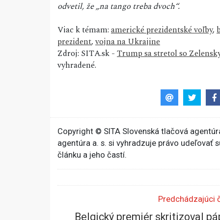
odvetil, že „na tango treba dvoch“.
Viac k témam:
americké prezidentské voľby
,
prezident
,
vojna na Ukrajine
Zdroj: SITA.sk -
Trump sa stretol so Zelenský
vyhradené.
Copyright © SITA Slovenská tlačová agentúra
agentúra a. s. si vyhradzuje právo udeľovať 
článku a jeho častí.
Predchádzajúci 
Belgický premiér skritizoval p