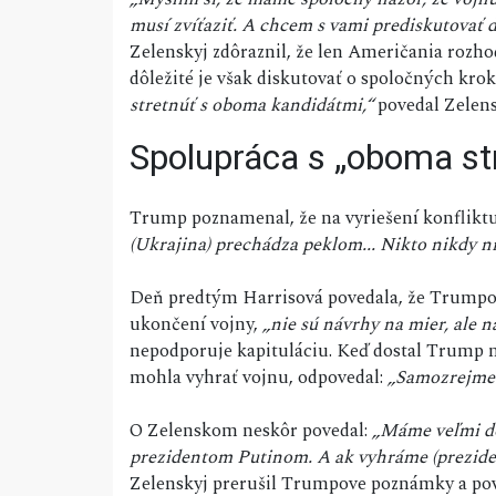
musí zvíťaziť. A chcem s vami prediskutovať d
Zelenskyj zdôraznil, že len Američania rozh
dôležité je však diskutovať o spoločných k
stretnúť s oboma kandidátmi,“
povedal Zelens
Spolupráca s „oboma st
Trump poznamenal, že na vyriešení konflikt
(Ukrajina) prechádza peklom... Nikto nikdy ni
Deň predtým Harrisová povedala, že Trumpov
ukončení vojny,
„nie sú návrhy na mier, ale n
nepodporuje kapituláciu. Keď dostal Trump n
mohla vyhrať vojnu, odpovedal:
„Samozrejme
O Zelenskom neskôr povedal:
„Máme veľmi do
prezidentom Putinom. A ak vyhráme (prezidents
Zelenskyj prerušil Trumpove poznámky a pov