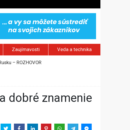
Zaujímavosti
Veda a technika
om Rusku – ROZHOVOR
stavov
rí o prejave dôvery