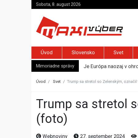
Sobota, 8. august 2026
Úvod
Slovensko
Svet
Mimoriadne správy
Je Európa naozaj v ohr
Pápež Lev XIV. sa vo Fr
Kyjev žiada EÚ o 220 mi
Úvod
Svet
Trump sa stretol so Zelenským, označil
Merz zvolal bezpečnostn
Kandidatúru Slovenska 
Trump sa stretol so Zelenským, označil to za dobré znamenie
(foto)
Webnoviny
27. september 2024