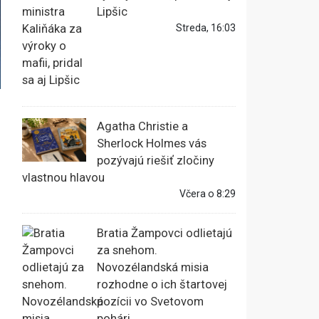
Lipšic
Streda, 16:03
Agatha Christie a
Sherlock Holmes vás
pozývajú riešiť zločiny
vlastnou hlavou
Včera o 8:29
Bratia Žampovci odlietajú
za snehom.
Novozélandská misia
rozhodne o ich štartovej
pozícii vo Svetovom
pohári