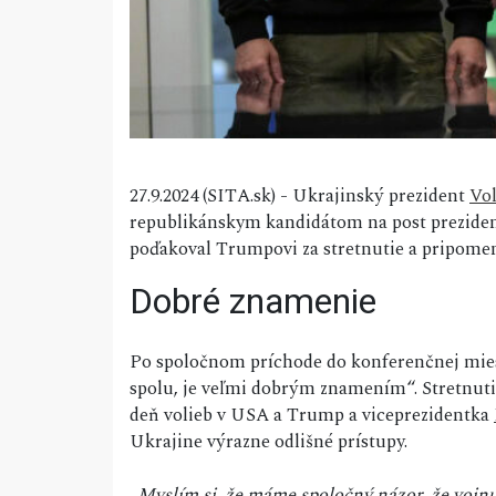
27.9.2024 (SITA.sk) - Ukrajinský prezident
Vo
republikánskym kandidátom na post prezide
poďakoval Trumpovi za stretnutie a pripomen
Dobré znamenie
Po spoločnom príchode do konferenčnej mies
spolu, je veľmi dobrým znamením“. Stretnutie 
deň volieb v USA a Trump a viceprezidentka
Ukrajine výrazne odlišné prístupy.
„Myslím si, že máme spoločný názor, že vojnu