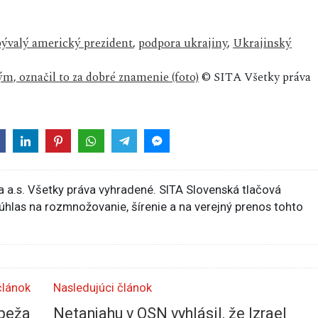
bývalý americký prezident
,
podpora ukrajiny
,
Ukrajinský
m, označil to za dobré znamenie (foto)
© SITA Všetky práva
 a.s. Všetky práva vyhradené. SITA Slovenská tlačová
súhlas na rozmnožovanie, šírenie a na verejný prenos tohto
článok
Nasledujúci článok
ápeža
Netanjahu v OSN vyhlásil, že Izrael