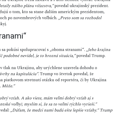
etaily nášho plánu víťazstva,“
povedal ukrajinský prezident.
odujú o tom, kto sa stane ďalším americkým prezidentom,
rokoch po novembrových voľbách.
„Preto som sa rozhodol
kyj.
ranami“
u sa pokúsi spolupracovať s „oboma stranami“
. „Jeho krajina
č podobné nevidel, je to hrozná situácia,“
povedal Trump.
 tlak na Ukrajinu, aby urýchlene uzavrela dohodu o
ávrhy na kapituláciu“
. Trump vo štvrtok povedal, že
a piatkovom stretnutí otázku od reportéra, či by Ukrajina
. Môže.“
brý vzťah. A ako viete, mám veľmi dobrý vzťah aj s
ké voľby), myslím si, že sa to veľmi rýchlo vyrieši.“
edal:
„Dúfam, že medzi nami budú ešte lepšie vzťahy.“ Trump