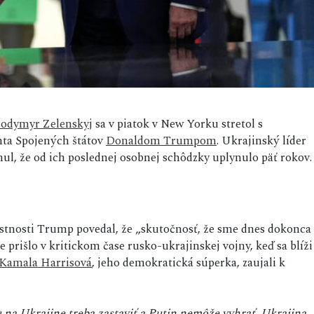
lodymyr Zelenskyj
sa v piatok v New Yorku stretol s
nta Spojených štátov
Donaldom Trumpom
. Ukrajinský líder
ul, že od ich poslednej osobnej schôdzky uplynulo päť rokov.
tnosti Trump povedal, že „skutočnosť, že sme dnes dokonca
prišlo v kritickom čase rusko-ukrajinskej vojny, keď sa blíži
Kamala Harrisová
, jeho demokratická súperka, zaujali k
 na Ukrajine treba zastaviť a Putin nemôže vyhrať. Ukrajina