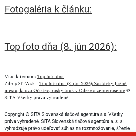
Fotogaléria k článku:
Top foto dňa (8. jún 2026):
Viac k témam:
Top foto dňa
Zdroj: SITA.sk -
Top foto dňa (8. jún 2026): Zastávky Južné
mesto, kauza Očistec, ruský útok v Odese a zemetrasenie
©
SITA Všetky práva vyhradené.
Copyright © SITA Slovenská tlačová agentúra a.s. Všetky
práva vyhradené. SITA Slovenská tlačová agentúra a. s. si
vyhradzuje právo udeľovať súhlas na rozmnožovanie, šírenie
a na verejný prenos tohto článku a jeho častí.