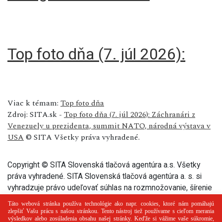
Top foto dňa (7. júl 2026):
Viac k témam:
Top foto dňa
Zdroj: SITA.sk -
Top foto dňa (7. júl 2026): Záchranári z
Venezuely u prezidenta, summit NATO, národná výstava v
USA
© SITA Všetky práva vyhradené.
Copyright © SITA Slovenská tlačová agentúra a.s. Všetky
práva vyhradené. SITA Slovenská tlačová agentúra a. s. si
vyhradzuje právo udeľovať súhlas na rozmnožovanie, šírenie
a na verejný prenos tohto článku a jeho častí.