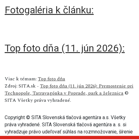
Fotogaléria k článku:
Top foto dňa (11. jún 2026):
Viac k témam:
Top foto dňa
Zdroj: SITA.sk -
Top foto dňa (11. jún 2026): Premostenie pri
Technopole, Tatravagónka v Poprade, park a železnica
©
SITA Všetky práva vyhradené.
Copyright © SITA Slovenská tlačová agentúra a.s. Všetky
práva vyhradené. SITA Slovenská tlačová agentúra a. s. si
vyhradzuje právo udeľovať súhlas na rozmnožovanie, šírenie
a na verejný prenos tohto článku a jeho častí.