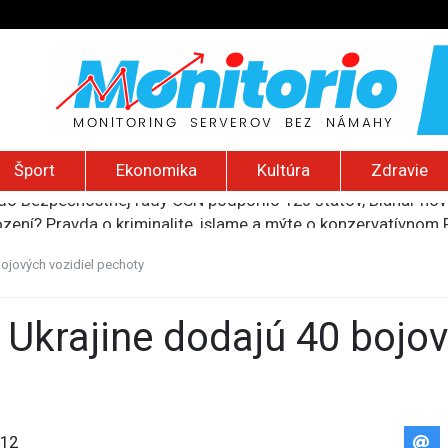
Šport
Ekonomika
Kultúra
Zdravie
do Bezpečnostnej rady OSN podporilo 123 štátov, Blanár hovo
ození? Pravda o kriminalite, islame a mýte o konzervatívn
ancúzsku stretne s obeťami sexuálneho zneužívania kňazmi
liónov eur na pomoc farmárom, ktorých postihla blokáda prí
ojových vozidiel pechoty
ú radu štátu po incidente s dronom pri ukrajinskom lietadle
12