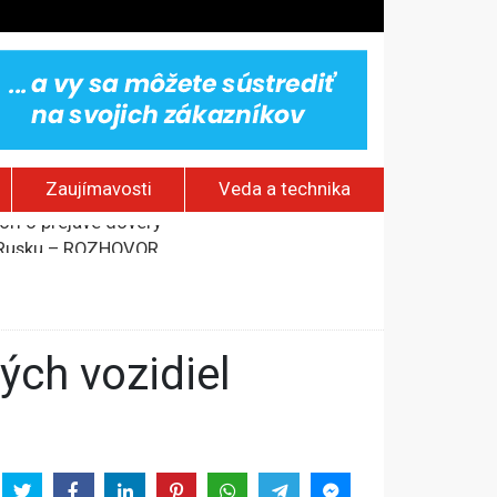
Zaujímavosti
Veda a technika
rí o prejave dôvery
om Rusku – ROZHOVOR
stavov