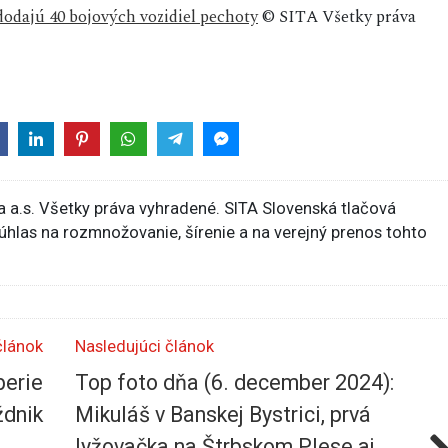
odajú 40 bojových vozidiel pechoty
© SITA Všetky práva
 a.s. Všetky práva vyhradené. SITA Slovenská tlačová
súhlas na rozmnožovanie, šírenie a na verejný prenos tohto
článok
Nasledujúci článok
berie
Top foto dňa (6. december 2024):
ždnik
Mikuláš v Banskej Bystrici, prvá
lyžovačka na Štrbskom Plese aj