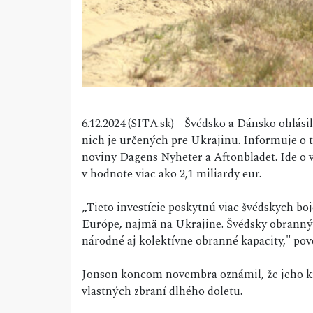
6.12.2024 (SITA.sk) - Švédsko a Dánsko ohlási
nich je určených pre Ukrajinu. Informuje o 
noviny Dagens Nyheter a Aftonbladet. Ide o
v hodnote viac ako 2,1 miliardy eur.
„Tieto investície poskytnú viac švédskych boj
Európe, najmä na Ukrajine. Švédsky obranný
národné aj kolektívne obranné kapacity," pov
Jonson koncom novembra oznámil, že jeho kr
vlastných zbraní dlhého doletu.