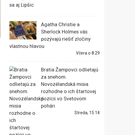
Agatha Christie a
Sherlock Holmes vás
pozývajú riešiť zločiny
vlastnou hlavou
Včera o 8:29
e
Bratia Žampovci odlietajú
za snehom.
Novozélandská misia
rozhodne o ich štartovej
pozícii vo Svetovom
pohári
Streda, 15:14