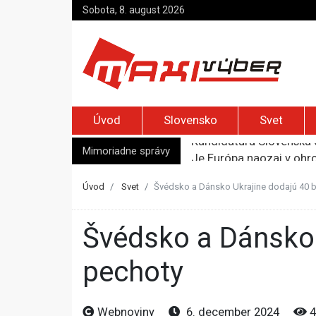
Sobota, 8. august 2026
Úvod
Slovensko
Svet
Kandidatúru Slovenska 
Je Európa naozaj v ohr
Mimoriadne správy
Pápež Lev XIV. sa vo Fr
Kyjev žiada EÚ o 220 mi
Úvod
Svet
Švédsko a Dánsko Ukrajine dodajú 40 b
Merz zvolal bezpečnostn
Švédsko a Dánsko Ukrajine dodajú 40 bojových vozidiel
pechoty
Webnoviny
6. december 2024
4