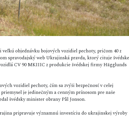
li veľkú objednávku bojových vozidiel pechoty, pričom 40 z
tom spravodajský web Ukrajinská pravda, ktorý cituje švédsk
 vozidlá CV 90 MKIIIC z produkcie švédskej firmy Hägglunds
ových vozidiel pechoty, čím sa zvýši bezpečnosť v celej
 priemysel je jedinečným a cenným prínosom pre naše
edal švédsky minister obrany Pål Jonson.
ajina pripravuje významnú investíciu do ukrajinskej výroby