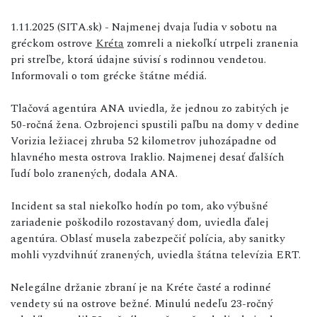
1.11.2025 (SITA.sk) - Najmenej dvaja ľudia v sobotu na
gréckom ostrove
Kréta
zomreli a niekoľkí utrpeli zranenia
pri streľbe, ktorá údajne súvisí s rodinnou vendetou.
Informovali o tom grécke štátne médiá.
Tlačová agentúra ANA uviedla, že jednou zo zabitých je
50-ročná žena. Ozbrojenci spustili paľbu na domy v dedine
Vorizia ležiacej zhruba 52 kilometrov juhozápadne od
hlavného mesta ostrova Iraklio. Najmenej desať ďalších
ľudí bolo zranených, dodala ANA.
Incident sa stal niekoľko hodín po tom, ako výbušné
zariadenie poškodilo rozostavaný dom, uviedla ďalej
agentúra. Oblasť musela zabezpečiť polícia, aby sanitky
mohli vyzdvihnúť zranených, uviedla štátna televízia ERT.
Nelegálne držanie zbraní je na Kréte časté a rodinné
vendety sú na ostrove bežné. Minulú nedeľu 23-ročný