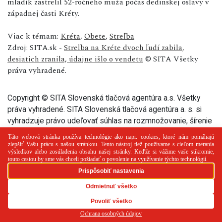
mladík zastrelil 52-ročného muža počas dedinskej oslavy v
západnej časti Kréty.
Viac k témam:
Kréta
,
Obete
,
Streľba
Zdroj: SITA.sk -
Streľba na Kréte dvoch ľudí zabila,
desiatich zranila, údajne išlo o vendetu
© SITA Všetky
práva vyhradené.
Copyright © SITA Slovenská tlačová agentúra a.s. Všetky
práva vyhradené. SITA Slovenská tlačová agentúra a. s. si
vyhradzuje právo udeľovať súhlas na rozmnožovanie, šírenie
a na verejný prenos tohto článku a jeho častí.
PR článok
Reklama
Spolupráca
Kontakt
Zásady
používania cookies
RSS