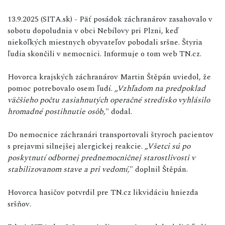
13.9.2025 (SITA.sk) - Päť posádok záchranárov zasahovalo v
sobotu dopoludnia v obci Nebílovy pri Plzni, keď
niekoľkých miestnych obyvateľov pobodali sršne. Štyria
ľudia skončili v nemocnici. Informuje o tom web TN.cz.
Hovorca krajských záchranárov Martin Štěpán uviedol, že
pomoc potrebovalo osem ľudí.
„Vzhľadom na predpoklad
väčšieho počtu zasiahnutých operačné stredisko vyhlásilo
hromadné postihnutie osôb,
" dodal.
Do nemocnice záchranári transportovali štyroch pacientov
s prejavmi silnejšej alergickej reakcie.
„Všetci sú po
poskytnutí odbornej prednemocničnej starostlivosti v
stabilizovanom stave a pri vedomí,
" doplnil Štěpán.
Hovorca hasičov potvrdil pre TN.cz likvidáciu hniezda
sršňov.