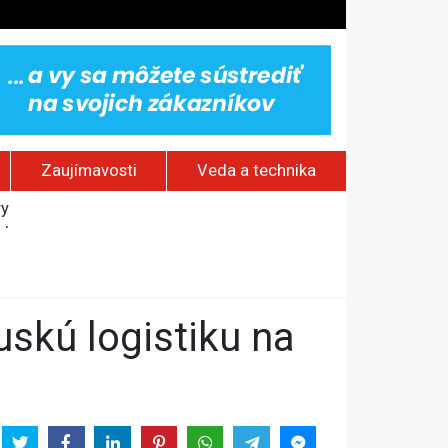
Zaujímavosti
Veda a technika
vy
jakov
 pamätník a záchrana psov z lesných požiarov
dovaním“