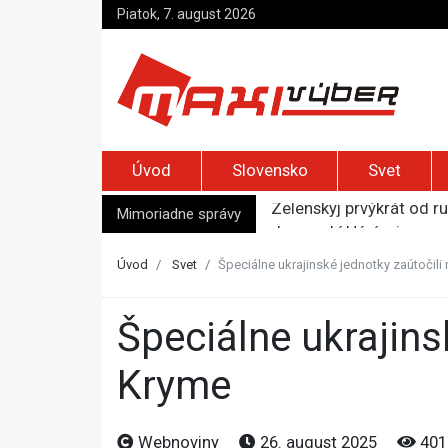
Piatok, 7. august 2026
Úvod
Slovensko
Svet
Zelenskyj prvýkrát od r
Jemenskí Húsíovia spust
Mimoriadne správy
Top foto dňa (6. august
Irán pohrozil susedom, ž
Úvod
Svet
Špeciálne ukrajinské jednotky zaútočili 
Moskva bráni bývalú šéf
Špeciálne ukrajinské jednotky zaútočili na ruskú logistiku na
Kryme
Webnoviny
26. august 2025
401