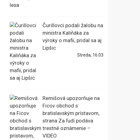
Čurillovci podali žalobu na
ministra Kaliňáka za
výroky o mafii, pridal sa aj
Lipšic
Streda, 16:03
Remišová upozorňuje na
Ficov obchod s
bratislavským prístavom,
strana Za ľudí podáva
trestné oznámenie –
VIDEO