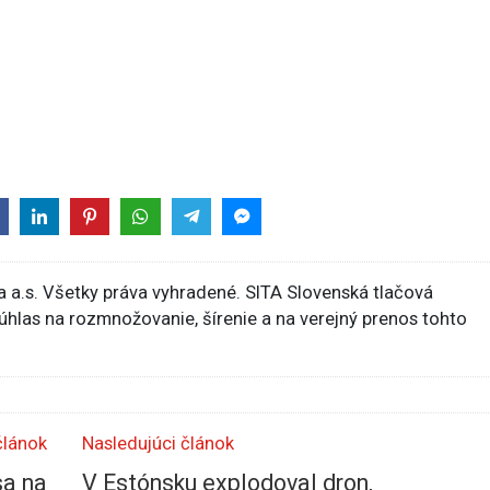
 a.s. Všetky práva vyhradené. SITA Slovenská tlačová
súhlas na rozmnožovanie, šírenie a na verejný prenos tohto
článok
Nasledujúci článok
sa na
V Estónsku explodoval dron,