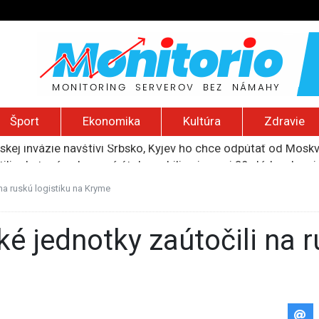
Šport
Ekonomika
Kultúra
Zdravie
uskej invázie navštívi Srbsko, Kyjev ho chce odpútať od Mosk
ili raketové a dronové útoky, zabili najmenej 38 vládnych vo
 2026): Protest zdravotníkov, ruský letecký útok, hirošimský
e „zhasne celý Perzský záliv“, pripravil zoznam cieľov
na ruskú logistiku na Kryme
ku francúzskej RT, jej vyhostenie z krajiny nazvala „prenasle