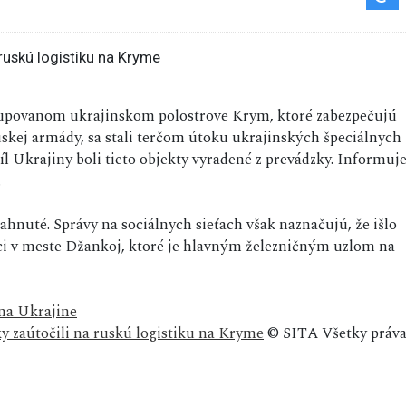
 okupovanom ukrajinskom polostrove Krym, ktoré zabezpečujú
skej armády, sa stali terčom útoku ukrajinských špeciálnych
síl Ukrajiny boli tieto objekty vyradené z prevádzky. Informuj
.
iahnuté. Správy na sociálnych sieťach však naznačujú, že išlo
ici v meste Džankoj, ktoré je hlavným železničným uzlom na
na Ukrajine
y zaútočili na ruskú logistiku na Kryme
© SITA Všetky práv