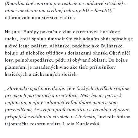
(Koordinačné centrum pre reakcie na núdzové situácie) v
rámci mechanizmu civilnej ochrany EÚ – RescEU,"
informovalo ministerstvo vnútra.
Na juhu Európy pokračuje vlna extrémnych horúčav a
sucha, ktorá spolu s úmyselným zakladaním ohňa spôsobuje
ničivé lesné požiare. Albánsko, podobne ako Bulharsko,
bojuje už niekoľko týždňov s desiatkami ohnísk. Oheň ničí
lesy, poľnohospodársku pôdu aj obývané oblasti. Do boja s
plameňmi je nasadených viac ako tisíc príslušníkov
hasičských a záchranných zložiek.
„Slovensko opäť potvrdzuje, že v ťažkých chvíľach stojíme
pri našich partneroch a priateľoch. Naši hasiči patria k
najlepším, majú v zahraničí veľmi dobré meno a som
presvedčená, že svojou profesionalitou a odvahou výrazne
prispejú k zvládnutiu situácie v Albánsku,"
uviedla štátna
tajomníčka rezortu vnútra
Lucia Kurilovská
.