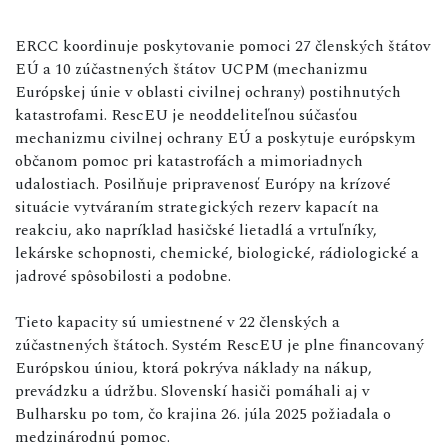
ERCC koordinuje poskytovanie pomoci 27 členských štátov
EÚ a 10 zúčastnených štátov UCPM (mechanizmu
Európskej únie v oblasti civilnej ochrany) postihnutých
katastrofami. RescEU je neoddeliteľnou súčasťou
mechanizmu civilnej ochrany EÚ a poskytuje európskym
občanom pomoc pri katastrofách a mimoriadnych
udalostiach. Posilňuje pripravenosť Európy na krízové
situácie vytváraním strategických rezerv kapacít na
reakciu, ako napríklad hasičské lietadlá a vrtuľníky,
lekárske schopnosti, chemické, biologické, rádiologické a
jadrové spôsobilosti a podobne.
Tieto kapacity sú umiestnené v 22 členských a
zúčastnených štátoch. Systém RescEU je plne financovaný
Európskou úniou, ktorá pokrýva náklady na nákup,
prevádzku a údržbu. Slovenskí hasiči pomáhali aj v
Bulharsku po tom, čo krajina 26. júla 2025 požiadala o
medzinárodnú pomoc.