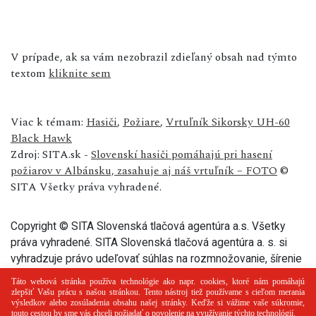
V prípade, ak sa vám nezobrazil zdieľaný obsah nad týmto
textom
kliknite sem
Viac k témam:
Hasiči
,
Požiare
,
Vrtuľník Sikorsky UH-60
Black Hawk
Zdroj: SITA.sk -
Slovenskí hasiči pomáhajú pri hasení
požiarov v Albánsku, zasahuje aj náš vrtuľník – FOTO
©
SITA Všetky práva vyhradené.
Copyright © SITA Slovenská tlačová agentúra a.s. Všetky
práva vyhradené. SITA Slovenská tlačová agentúra a. s. si
vyhradzuje právo udeľovať súhlas na rozmnožovanie, šírenie
a na verejný prenos tohto článku a jeho častí.