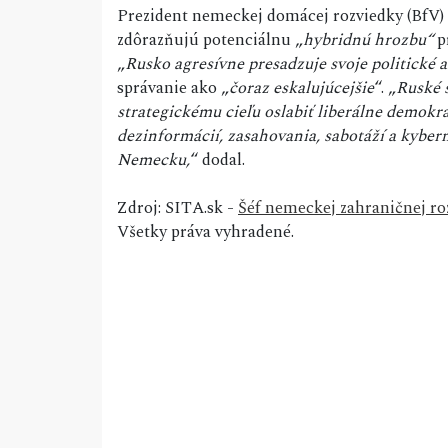
Prezident nemeckej domácej rozviedky (BfV) 
zdôrazňujú potenciálnu „
hybridnú hrozbu“
p
„
Rusko agresívne presadzuje svoje politické
správanie ako „
čoraz eskalujúcejšie
“. „
Ruské s
strategickému cieľu oslabiť liberálne demok
dezinformácií, zasahovania, sabotáží a kyber
Nemecku,
“ dodal.
Zdroj: SITA.sk -
Šéf nemeckej zahraničnej ro
Všetky práva vyhradené.