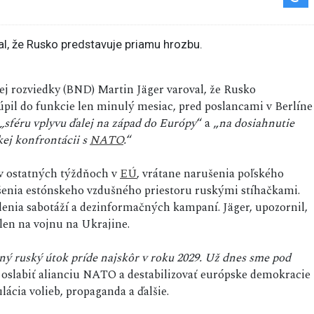
nej rozviedky (BND) Martin Jäger varoval, že Rusko
úpil do funkcie len minulý mesiac, pred poslancami v Berlíne
„sféru vplyvu ďalej na západ do Európy
“ a „
na dosiahnutie
kej konfrontácii s
NATO
.
“
 v ostatných týždňoch v
EÚ
, vrátane narušenia poľského
enia estónskeho vzdušného priestoru ruskými stíhačkami.
enia sabotáží a dezinformačných kampaní. Jäger, upozornil,
len na vojnu na Ukrajine.
ý ruský útok príde najskôr v roku 2029. Už dnes sme pod
 oslabiť alianciu NATO a destabilizovať európske demokracie
ácia volieb, propaganda a ďalšie.