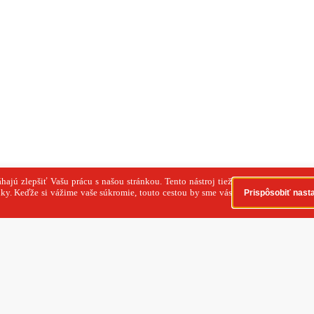
 a.s. Všetky práva vyhradené. SITA Slovenská tlačová
súhlas na rozmnožovanie, šírenie a na verejný prenos tohto