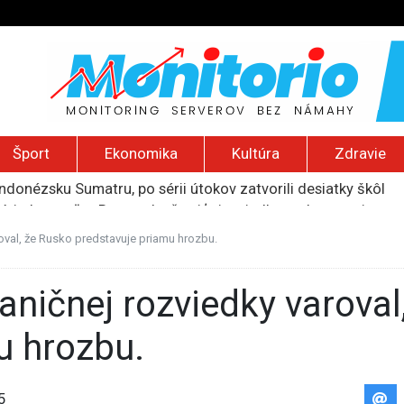
Šport
Ekonomika
Kultúra
Zdravie
indonézsku Sumatru, po sérii útokov zatvorili desiatky škôl
núti obyvateľov Rumunska šetriť aj na jedle a zdravotnej staro
li logistické centrum spoločnosti Wildberries pri ruskom Jek
ť vyše pol miliardy dolárov za ohrozovanie detí na sociálnyc
oval, že Rusko predstavuje priamu hrozbu.
ku si vyžiadala šesť obetí, útočníkom bol 14-ročný žiak
u hrozbu.
5