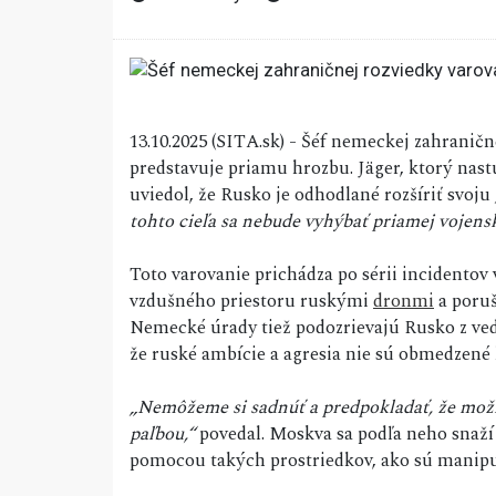
13.10.2025 (SITA.sk) - Šéf nemeckej zahranič
predstavuje priamu hrozbu. Jäger, ktorý nast
uviedol, že Rusko je odhodlané rozšíriť svoju
tohto cieľa sa nebude vyhýbať priamej vojens
Toto varovanie prichádza po sérii incidentov
vzdušného priestoru ruskými
dronmi
a poruš
Nemecké úrady tiež podozrievajú Rusko z ved
že ruské ambície a agresia nie sú obmedzené 
„Nemôžeme si sadnúť a predpokladať, že možn
paľbou,“
povedal. Moskva sa podľa neho snaží
pomocou takých prostriedkov, ako sú manipul