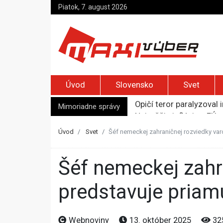
Piatok, 7. august 2026
Úvod
Slovensko
Svet
Opičí teror paralyzoval 
Najvyššia inflácia v EÚ 
Mimoriadne správy
Ukrajinské drony zasiah
Meta musí v USA zaplati
Úvod
Svet
Šéf nemeckej zahraničnej rozviedky var
Streľba na škole v Thajs
Šéf nemeckej zahraničnej rozviedky varoval, že Rusko
predstavuje priam
Webnoviny
13. október 2025
32