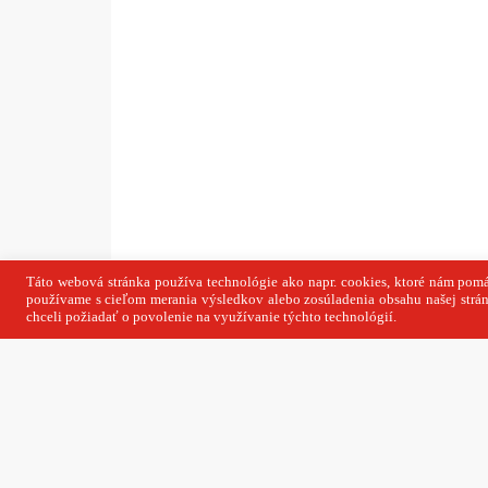
Copyright © SITA Slovenská tlačová agentúra
agentúra a. s. si vyhradzuje právo udeľovať 
článku a jeho častí.