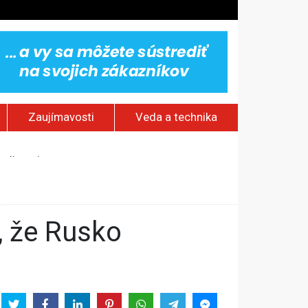
Zaujímavosti
Veda a technika
stlivosti
aterinburgu
h sieťach