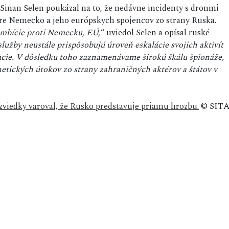
Sinan Selen poukázal na to, že nedávne incidenty s dronmi
re Nemecko a jeho európskych spojencov zo strany Ruska.
 ambície proti Nemecku, EÚ,
“ uviedol Selen a opísal ruské
lužby neustále prispôsobujú úroveň eskalácie svojich aktivít
racie. V dôsledku toho zaznamenávame širokú škálu špionáže,
netických útokov zo strany zahraničných aktérov a štátov v
zviedky varoval, že Rusko predstavuje priamu hrozbu.
© SIT