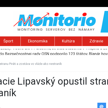
Šport
Ekonomika
Kultúra
Zdravie
2026): Včelie úle v Palestíne, streľba študenta v Thajsku a L
do Bezpečnostnej rady OSN podporilo 123 štátov, Blanár hovo
ození? Pravda o kriminalite, islame a mýte o konzervatívn
ancúzsku stretne s obeťami sexuálneho zneužívania kňazmi
tranu Piráti a zostáva vo vláde ako nestraník
liónov eur na pomoc farmárom, ktorých postihla blokáda prí
aník
2