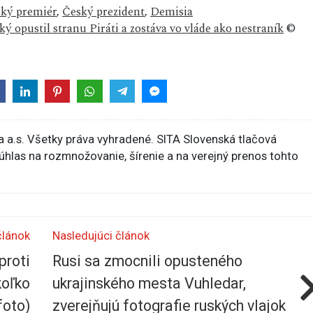
ký premiér
,
Český prezident
,
Demisia
ký opustil stranu Piráti a zostáva vo vláde ako nestraník
©
 a.s. Všetky práva vyhradené. SITA Slovenská tlačová
súhlas na rozmnožovanie, šírenie a na verejný prenos tohto
článok
Nasledujúci článok
proti
Rusi sa zmocnili opusteného
koľko
ukrajinského mesta Vuhledar,
foto)
zverejňujú fotografie ruských vlajok