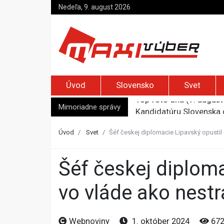
Nedeľa, 9. august 2026
Úvod
Slovensko
Svet
Top foto dňa (7. august 
Kandidatúru Slovenska 
Mimoriadne správy
Je Európa naozaj v ohr
Pápež Lev XIV. sa vo Fr
Úvod
Svet
Šéf českej diplomacie Lipavský opustil s
Kyjev žiada EÚ o 220 mi
Šéf českej diplomacie Lipavský opustil stranu Piráti a zostáva
vo vláde ako nestr
Webnoviny
1. október 2024
67