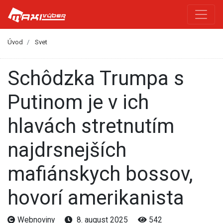
Úvod
Svet
Schôdzka Trumpa s
Putinom je v ich
hlavách stretnutím
najdrsnejších
mafiánskych bossov,
hovorí amerikanista
Webnoviny
8. august 2025
542