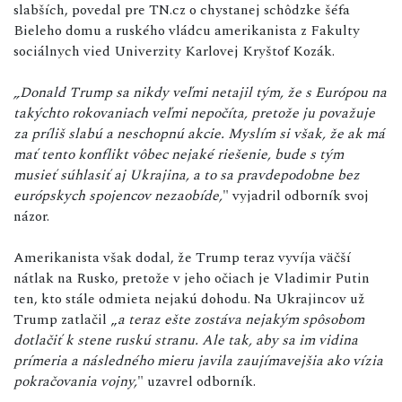
slabších, povedal pre TN.cz o chystanej schôdzke šéfa
Bieleho domu a ruského vládcu amerikanista z Fakulty
sociálnych vied Univerzity Karlovej Kryštof Kozák.
„Donald Trump sa nikdy veľmi netajil tým, že s Európou na
takýchto rokovaniach veľmi nepočíta, pretože ju považuje
za príliš slabú a neschopnú akcie. Myslím si však, že ak má
mať tento konflikt vôbec nejaké riešenie, bude s tým
musieť súhlasiť aj Ukrajina, a to sa pravdepodobne bez
európskych spojencov nezaobíde,
" vyjadril odborník svoj
názor.
Amerikanista však dodal, že Trump teraz vyvíja väčší
nátlak na Rusko, pretože v jeho očiach je Vladimir Putin
ten, kto stále odmieta nejakú dohodu. Na Ukrajincov už
Trump zatlačil „
a teraz ešte zostáva nejakým spôsobom
dotlačiť k stene ruskú stranu. Ale tak, aby sa im vidina
prímeria a následného mieru javila zaujímavejšia ako vízia
pokračovania vojny,
" uzavrel odborník.