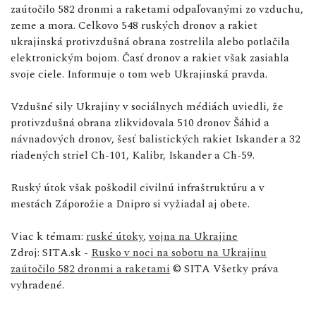
zaútočilo 582 dronmi a raketami odpaľovanými zo vzduchu,
zeme a mora. Celkovo 548 ruských dronov a rakiet
ukrajinská protivzdušná obrana zostrelila alebo potlačila
elektronickým bojom. Časť dronov a rakiet však zasiahla
svoje ciele. Informuje o tom web Ukrajinská pravda.
Vzdušné sily Ukrajiny v sociálnych médiách uviedli, že
protivzdušná obrana zlikvidovala 510 dronov Šáhid a
návnadových dronov, šesť balistických rakiet Iskander a 32
riadených striel Ch-101, Kalibr, Iskander a Ch-59.
Ruský útok však poškodil civilnú infraštruktúru a v
mestách Záporožie a Dnipro si vyžiadal aj obete.
Viac k témam:
ruské útoky
,
vojna na Ukrajine
Zdroj: SITA.sk -
Rusko v noci na sobotu na Ukrajinu
zaútočilo 582 dronmi a raketami
© SITA Všetky práva
vyhradené.