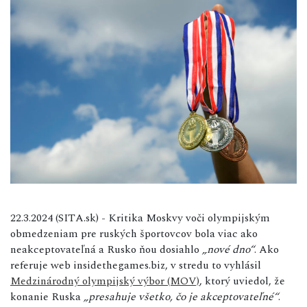
22.3.2024 (SITA.sk) - Kritika Moskvy voči olympijským
obmedzeniam pre ruských športovcov bola viac ako
neakceptovateľná a Rusko ňou dosiahlo
„nové dno“
. Ako
referuje web insidethegames.biz, v stredu to vyhlásil
Medzinárodný olympijský výbor (MOV)
, ktorý uviedol, že
konanie Ruska
„presahuje všetko, čo je akceptovateľné“
.