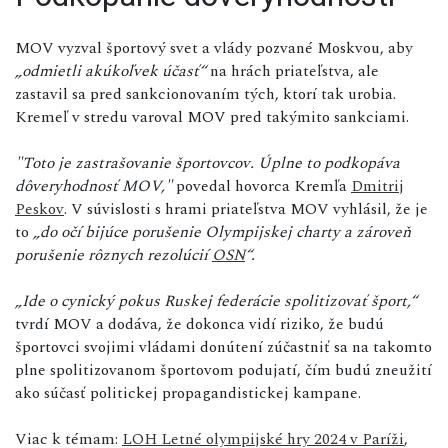
MOV vyzval športový svet a vlády pozvané Moskvou, aby
„odmietli akúkoľvek účasť“
na hrách priateľstva, ale
zastavil sa pred sankcionovaním tých, ktorí tak urobia.
Kremeľ v stredu varoval MOV pred takýmito sankciami.
"Toto je zastrašovanie športovcov. Úplne to podkopáva
dôveryhodnosť MOV,"
povedal hovorca Kremľa
Dmitrij
Peskov
. V súvislosti s hrami priateľstva MOV vyhlásil, že je
to
„do očí bijúce porušenie Olympijskej charty a zároveň
porušenie rôznych rezolúcií
OSN
“.
„Ide o cynický pokus Ruskej federácie spolitizovať šport,“
tvrdí MOV a dodáva, že dokonca vidí riziko, že budú
športovci svojimi vládami donútení zúčastniť sa na takomto
plne spolitizovanom športovom podujatí, čím budú zneužití
ako súčasť politickej propagandistickej kampane.
Viac k témam:
LOH Letné olympijské hry 2024 v Paríži
,