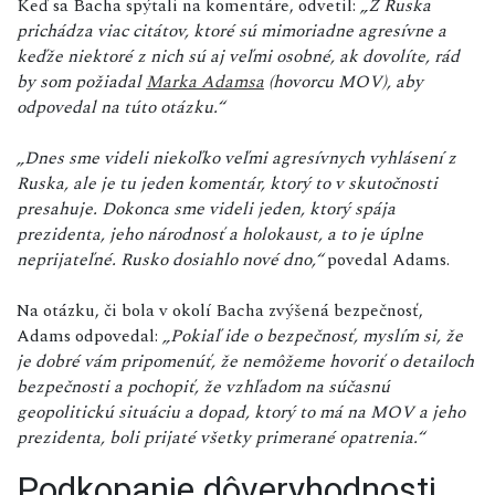
Keď sa Bacha spýtali na komentáre, odvetil:
„Z Ruska
prichádza viac citátov, ktoré sú mimoriadne agresívne a
keďže niektoré z nich sú aj veľmi osobné, ak dovolíte, rád
by som požiadal
Marka Adamsa
(hovorcu MOV), aby
odpovedal na túto otázku.“
„Dnes sme videli niekoľko veľmi agresívnych vyhlásení z
Ruska, ale je tu jeden komentár, ktorý to v skutočnosti
presahuje. Dokonca sme videli jeden, ktorý spája
prezidenta, jeho národnosť a holokaust, a to je úplne
neprijateľné. Rusko dosiahlo nové dno,“
povedal Adams.
Na otázku, či bola v okolí Bacha zvýšená bezpečnosť,
Adams odpovedal:
„Pokiaľ ide o bezpečnosť, myslím si, že
je dobré vám pripomenúť, že nemôžeme hovoriť o detailoch
bezpečnosti a pochopiť, že vzhľadom na súčasnú
geopolitickú situáciu a dopad, ktorý to má na MOV a jeho
prezidenta, boli prijaté všetky primerané opatrenia.“
Podkopanie dôveryhodnosti