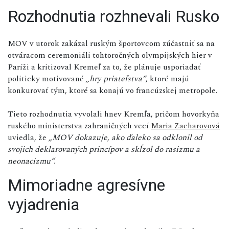
Rozhodnutia rozhnevali Rusko
MOV v utorok zakázal ruským športovcom zúčastniť sa na
otváracom ceremoniáli tohtoročných olympijských hier v
Paríži a kritizoval Kremeľ za to, že plánuje usporiadať
politicky motivované
„hry priateľstva“
, ktoré majú
konkurovať tým, ktoré sa konajú vo francúzskej metropole.
Tieto rozhodnutia vyvolali hnev Kremľa, pričom hovorkyňa
ruského ministerstva zahraničných vecí
Maria Zacharovová
uviedla, že
„MOV dokazuje, ako ďaleko sa odklonil od
svojich deklarovaných princípov a skĺzol do rasizmu a
neonacizmu“.
Mimoriadne agresívne
vyjadrenia