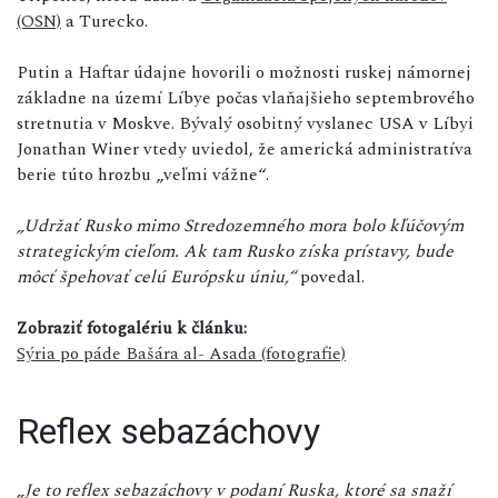
(OSN)
a Turecko.
Putin a Haftar údajne hovorili o možnosti ruskej námornej
základne na území Líbye počas vlaňajšieho septembrového
stretnutia v Moskve. Bývalý osobitný vyslanec USA v Líbyi
Jonathan Winer vtedy uviedol, že americká administratíva
berie túto hrozbu „veľmi vážne“.
„Udržať Rusko mimo Stredozemného mora bolo kľúčovým
strategickým cieľom. Ak tam Rusko získa prístavy, bude
môcť špehovať celú Európsku úniu,“
povedal.
Zobraziť fotogalériu k článku:
Sýria po páde Bašára al- Asada (fotografie)
Reflex sebazáchovy
„Je to reflex sebazáchovy v podaní Ruska, ktoré sa snaží