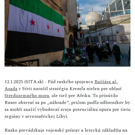
12.1.2025 (SITA.sk) - Pád ruského spojenca
Baššára al-
Asada
v Sýrii narušil stratégiu Kremľa nielen pre oblasť
Stredozemného mora
, ale tiež pre Afriku. To prinútilo
Rusov obzerať sa po „náhrade“, pričom podľa odborníkov by
sa mohli snažiť vybudovať svoju potenciálnu oporu pre tieto
regióny v severoafrickej Líbyi.
Rusko prevádzkuje vojenský prístav a leteckú základňu na