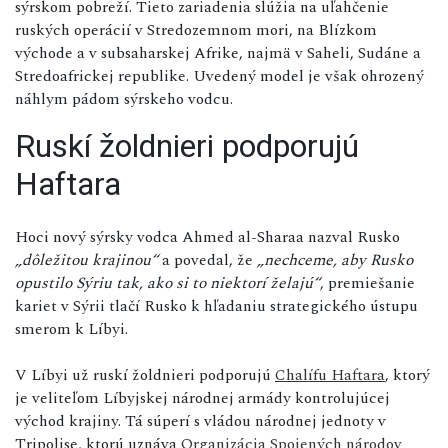
sýrskom pobreží. Tieto zariadenia slúžia na uľahčenie
ruských operácií v Stredozemnom mori, na Blízkom
východe a v subsaharskej Afrike, najmä v Saheli, Sudáne a
Stredoafrickej republike. Uvedený model je však ohrozený
náhlym pádom sýrskeho vodcu.
Ruskí žoldnieri podporujú
Haftara
Hoci nový sýrsky vodca Ahmed al-Sharaa nazval Rusko
„dôležitou krajinou“
a povedal, že
„nechceme, aby Rusko
opustilo Sýriu tak, ako si to niektorí želajú“
, premiešanie
kariet v Sýrii tlačí Rusko k hľadaniu strategického ústupu
smerom k Líbyi.
V Líbyi už ruskí žoldnieri podporujú
Chalífu Haftara
, ktorý
je veliteľom Líbyjskej národnej armády kontrolujúcej
východ krajiny. Tá súperí s vládou národnej jednoty v
Tripolise, ktorú uznáva
Organizácia Spojených národov