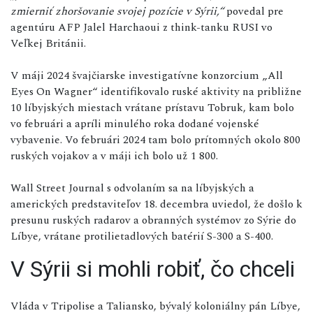
zmierniť zhoršovanie svojej pozície v Sýrii,“
povedal pre
agentúru AFP Jalel Harchaoui z think-tanku RUSI vo
Veľkej Británii.
V máji 2024 švajčiarske investigatívne konzorcium „All
Eyes On Wagner“ identifikovalo ruské aktivity na približne
10 líbyjských miestach vrátane prístavu Tobruk, kam bolo
vo februári a apríli minulého roka dodané vojenské
vybavenie. Vo februári 2024 tam bolo prítomných okolo 800
ruských vojakov a v máji ich bolo už 1 800.
Wall Street Journal s odvolaním sa na líbyjských a
amerických predstaviteľov 18. decembra uviedol, že došlo k
presunu ruských radarov a obranných systémov zo Sýrie do
Líbye, vrátane protilietadlových batérií S-300 a S-400.
V Sýrii si mohli robiť, čo chceli
Vláda v Tripolise a Taliansko, bývalý koloniálny pán Líbye,