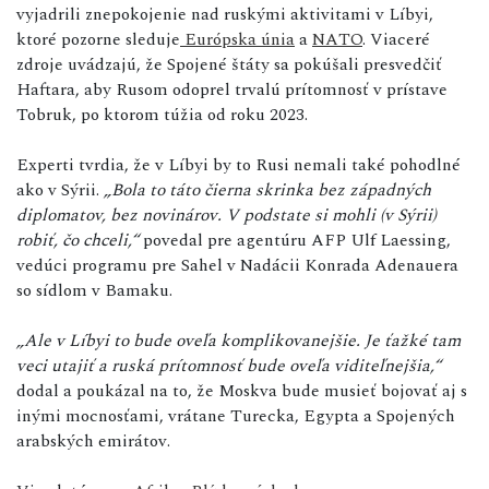
vyjadrili znepokojenie nad ruskými aktivitami v Líbyi,
ktoré pozorne sleduje
Európska únia
a
NATO
. Viaceré
zdroje uvádzajú, že Spojené štáty sa pokúšali presvedčiť
Haftara, aby Rusom odoprel trvalú prítomnosť v prístave
Tobruk, po ktorom túžia od roku 2023.
Experti tvrdia, že v Líbyi by to Rusi nemali také pohodlné
ako v Sýrii.
„Bola to táto čierna skrinka bez západných
diplomatov, bez novinárov. V podstate si mohli (v Sýrii)
robiť, čo chceli,“
povedal pre agentúru AFP Ulf Laessing,
vedúci programu pre Sahel v Nadácii Konrada Adenauera
so sídlom v Bamaku.
„Ale v Líbyi to bude oveľa komplikovanejšie. Je ťažké tam
veci utajiť a ruská prítomnosť bude oveľa viditeľnejšia,“
dodal a poukázal na to, že Moskva bude musieť bojovať aj s
inými mocnosťami, vrátane Turecka, Egypta a Spojených
arabských emirátov.