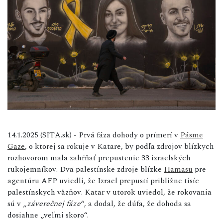
14.1.2025 (SITA.sk) - Prvá fáza dohody o prímerí v
Pásme
Gaze
, o ktorej sa rokuje v Katare, by podľa zdrojov blízkych
rozhovorom mala zahŕňať prepustenie 33 izraelských
rukojemníkov. Dva palestínske zdroje blízke
Hamasu
pre
agentúru AFP uviedli, že Izrael prepustí približne tisíc
palestínskych väzňov. Katar v utorok uviedol, že rokovania
sú v „
záverečnej fáze
“, a dodal, že dúfa, že dohoda sa
dosiahne „veľmi skoro“.