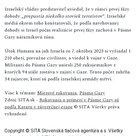
Izraelský vládny predstaviteľ uviedol, že v rámci prvej fázy
dohody „
prepustia niekoľko stoviek teroristov
“. Izraelské
médiá okrem toho konštatovali, že podľa navrhovanej
dohody si Izrael počas realizácie prvej fázy zachová v Pásme
Gazy nárazníkovú zónu.
Útok Hamasu na juh Izraela zo 7. októbra 2023 si vyžiadal 1
210 obetí, prevažne civilistov, a viedol k vojne v Gaze.
Militanti do Pásma Gazy uniesli 250 rukojemníkov z
ktorých 94 stále zostáva v zajatí v Gaze. Tento počet zahŕňa
34 zajatcov, ktorí sú podľa izraelskej armády mŕtvi.
Viac k témam:
Mierové rokovania
,
Pásmo Gazy
Zdroj: SITA.sk -
Rokovania o prímerí v Pásme Gazy sú
podľa Kataru v záverečnej etape
© SITA Všetky práva
vyhradené.
Copyright © SITA Slovenská tlačová agentúra a.s. Všetky