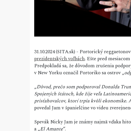
31.10.2024 (SITA.sk) - Portorický reggaeton
prezidentských voľbách
. Ešte pred mesiacom
Predpokladá sa, že dôvodom zrušenia podpor
v New Yorku označil Portoriko sa ostrov „
od
„
Dôvod, prečo som podporoval Donalda Trumpa,
Spojených štátoch, kde žije veľa Latinoameri
prisťahovalcov, ktorí trpia kvôli ekonomike. 
povedal Jam v španielčine vo videu zverejn
Spevák Nicky Jam je známy najmä vďaka hit
a „
El Amante
“.