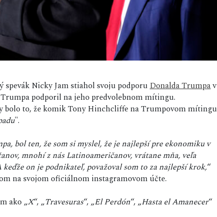
ový spevák Nicky Jam stiahol svoju podporu
Donalda Trumpa
v
 Trumpa podporil na jeho predvolebnom mítingu.
y bolo to, že komik Tony Hinchcliffe na Trumpovom mítingu
padu
".
 bol ten, že som si myslel, že je najlepší pre ekonomiku v
čanov, mnohí z nás Latinoameričanov, vrátane mňa, veľa
A keďže on je podnikateľ, považoval som to za najlepší krok,
“
enom na svojom oficiálnom instagramovom účte.
om ako „
X
“, „
Travesuras
“, „
El Perdón
“, „
Hasta el Amanecer
“