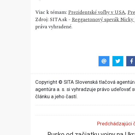
Viac k témam:
Prezidentské voľby v USA
,
Pre
Zdroj: SITA.sk -
Reggaetonový spevák Nicky 
práva vyhradené.
Copyright © SITA Slovenská tlačová agentúra
agentúra a. s. si vyhradzuje právo udeľovať 
článku a jeho častí.
Predchádzajúci 
Rusko od začiatku vojny na Ukr