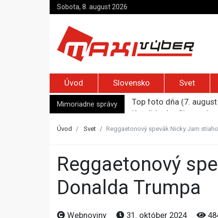
Sobota, 8. august 2026
Úvod
Slovensko
Svet
Top foto dňa (7. august 
Kandidatúru Slovenska 
Mimoriadne správy
Je Európa naozaj v ohr
Pápež Lev XIV. sa vo Fr
Úvod
Svet
Reggaetonový spevák Nicky Jam stiaho
Kyjev žiada EÚ o 220 mi
Reggaetonový spevák Nicky Jam stiahol svoju podporu
Donalda Trumpa
Webnoviny
31. október 2024
48