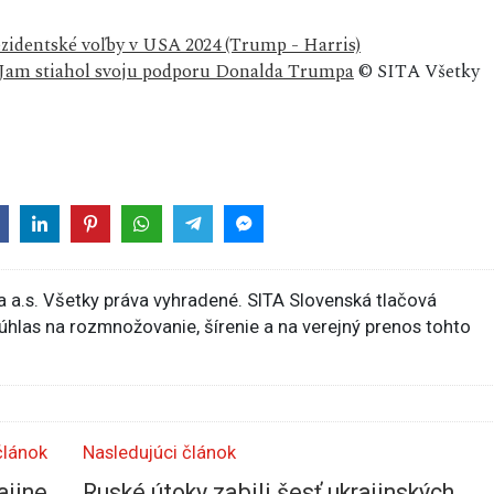
zidentské voľby v USA 2024 (Trump - Harris)
Jam stiahol svoju podporu Donalda Trumpa
© SITA Všetky
 a.s. Všetky práva vyhradené. SITA Slovenská tlačová
súhlas na rozmnožovanie, šírenie a na verejný prenos tohto
článok
Nasledujúci článok
ajine
Ruské útoky zabili šesť ukrajinských