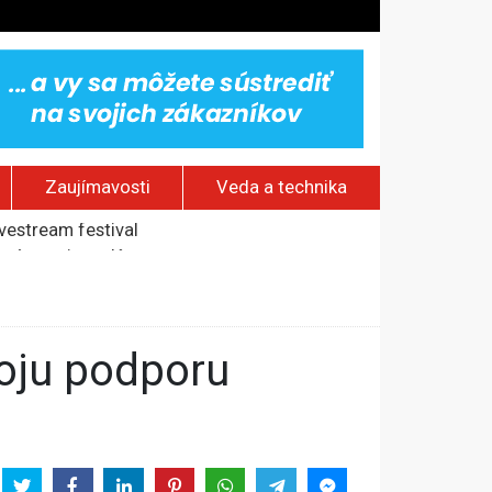
Zaujímavosti
Veda a technika
ovestream festival
rí o prejave dôvery
om Rusku – ROZHOVOR
stavov