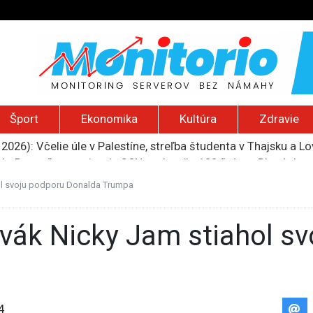
Šport
Ekonomika
Kultúra
Zdravie
2026): Včelie úle v Palestíne, streľba študenta v Thajsku a L
do Bezpečnostnej rady OSN podporilo 123 štátov, Blanár hovo
ození? Pravda o kriminalite, islame a mýte o konzervatívn
ancúzsku stretne s obeťami sexuálneho zneužívania kňazmi
l svoju podporu Donalda Trumpa
liónov eur na pomoc farmárom, ktorých postihla blokáda prí
4