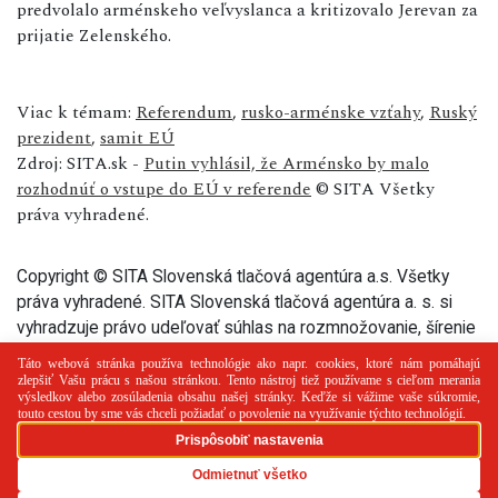
predvolalo arménskeho veľvyslanca a kritizovalo Jerevan za
prijatie Zelenského.
Viac k témam:
Referendum
,
rusko-arménske vzťahy
,
Ruský
prezident
,
samit EÚ
Zdroj: SITA.sk -
Putin vyhlásil, že Arménsko by malo
rozhodnúť o vstupe do EÚ v referende
© SITA Všetky
práva vyhradené.
Copyright © SITA Slovenská tlačová agentúra a.s. Všetky
práva vyhradené. SITA Slovenská tlačová agentúra a. s. si
vyhradzuje právo udeľovať súhlas na rozmnožovanie, šírenie
a na verejný prenos tohto článku a jeho častí.
PR článok
Reklama
Spolupráca
Kontakt
Zásady