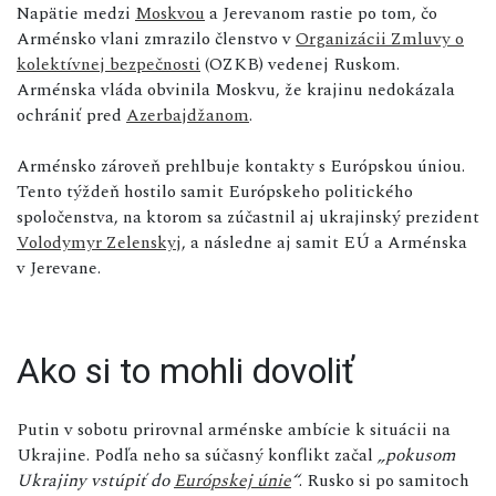
Napätie medzi
Moskvou
a Jerevanom rastie po tom, čo
Arménsko vlani zmrazilo členstvo v
Organizácii Zmluvy o
kolektívnej bezpečnosti
(OZKB) vedenej Ruskom.
Arménska vláda obvinila Moskvu, že krajinu nedokázala
ochrániť pred
Azerbajdžanom
.
Arménsko zároveň prehlbuje kontakty s Európskou úniou.
Tento týždeň hostilo samit Európskeho politického
spoločenstva, na ktorom sa zúčastnil aj ukrajinský prezident
Volodymyr Zelenskyj
, a následne aj samit EÚ a Arménska
v Jerevane.
Ako si to mohli dovoliť
Putin v sobotu prirovnal arménske ambície k situácii na
Ukrajine. Podľa neho sa súčasný konflikt začal
„pokusom
Ukrajiny vstúpiť do
Európskej únie
“
. Rusko si po samitoch