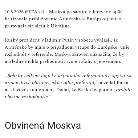
10.5.2026 (SITA.sk) - Moskva po samite v Jerevane opäť
kritizovala približovanie Arménska k Európskej únii a
prirovnala situáciu k Ukrajine.
Ruský prezident
Vladimir Putin
v sobotu vyhlásil, že
Arménsko
by malo o prípadnom vstupe do Európskej únie
rozhodnúť v referende.
Moskva
zároveň naznačila, že by
následne mohla prehodnotiť svoje vzťahy s Jerevanom.
„Bolo by celkom logické usporiadať referendum a spýtať sa
arménskych občanov, akú voľbu preferujú,“
povedal Putin
na tlačovej konferencii. Dodal, že Rusko by potom
„urobilo
vlastné rozhodnutie“
.
Obvinená Moskva