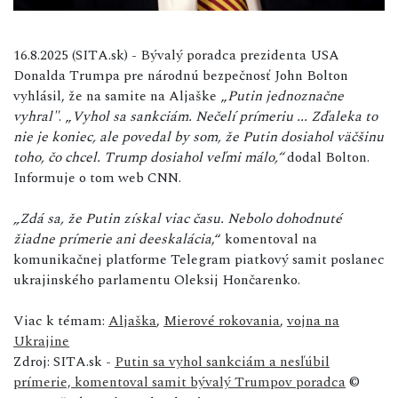
16.8.2025 (SITA.sk) - Bývalý poradca prezidenta USA
Donalda Trumpa pre národnú bezpečnosť John Bolton
vyhlásil, že na samite na Aljaške „
Putin jednoznačne
vyhral"
. „
Vyhol sa sankciám. Nečelí prímeriu ... Zďaleka to
nie je koniec, ale povedal by som, že Putin dosiahol väčšinu
toho, čo chcel. Trump dosiahol veľmi málo,“
dodal Bolton.
Informuje o tom web CNN.
„Zdá sa, že Putin získal viac času. Nebolo dohodnuté
žiadne prímerie ani deeskalácia
,“ komentoval na
komunikačnej platforme Telegram piatkový samit poslanec
ukrajinského parlamentu Oleksij Hončarenko.
Viac k témam:
Aljaška
,
Mierové rokovania
,
vojna na
Ukrajine
Zdroj: SITA.sk -
Putin sa vyhol sankciám a nesľúbil
prímerie, komentoval samit bývalý Trumpov poradca
©