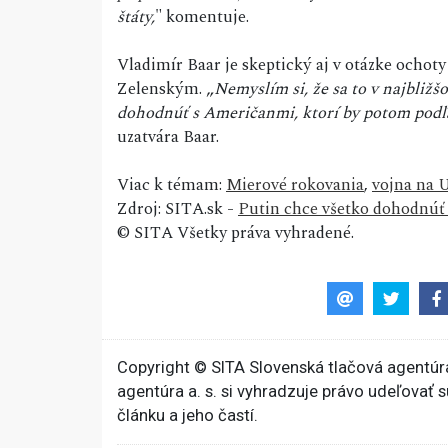
štáty,
" komentuje.
Vladimír Baar je skeptický aj v otázke ochot
Zelenským. „
Nemyslím si, že sa to v najbliž
dohodnúť s Američanmi, ktorí by potom podľa
uzatvára Baar.
Viac k témam:
Mierové rokovania
,
vojna na 
Zdroj: SITA.sk -
Putin chce všetko dohodnúť 
© SITA Všetky práva vyhradené.
Copyright © SITA Slovenská tlačová agentúra
agentúra a. s. si vyhradzuje právo udeľovať 
článku a jeho častí.