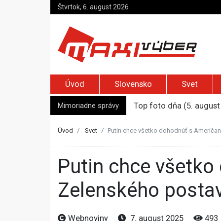
Štvrtok, 6. august 2026
Úvod
Slovensko
Svet
Mimoriadne správy
Top foto dňa (5. august
Po útoku nožnicami zos
Syn zmrazil otca, aby 
Úvod
Svet
Putin chce všetko dohodnúť s Američanm
Päť ton kokaínu a traja
Nemecký minister vnútra
Putin chce všetko dohodnúť s Američanmi, ktorí by
Zelenského postav
Webnoviny
7. august 2025
493