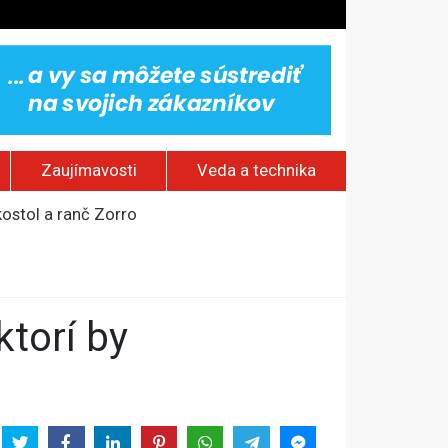
Zaujímavosti
Veda a technika
kostol a ranč Zorro
odobne s duševnou poruchou
na otvorenom mori
novú úroveň hrozby