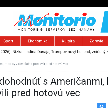
Šport
Ekonomika
Kultúra
Zdravie
 2026): Nízka hladina Dunaja, Trumpov nový helipad, zničený 
tali štyria zranení, polícia zadržala 44-ročnú ženu pravdep
mohol poberať jeho dôchodok
i, ktorí by Zelenského postavili pred hotovú vec
 zadržaní. Portugalská polícia obsadila loď s kontrabandom 
: Nález dronu s výbušninou na letisku v Lipsku predstavuje 
ili pred hotovú vec