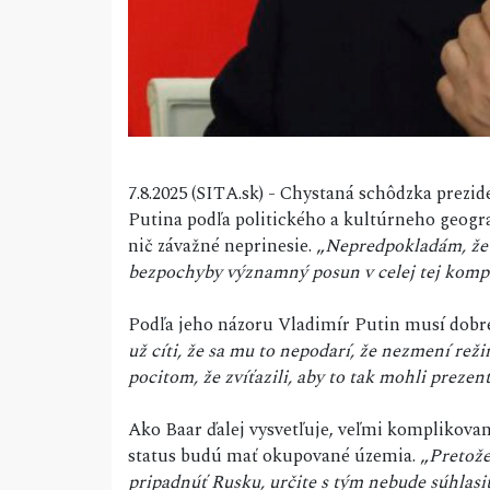
7.8.2025 (SITA.sk) - Chystaná schôdzka pre
Putina podľa politického a kultúrneho geogr
nič závažné neprinesie. „
Nepredpokladám, že b
bezpochyby významný posun v celej tej kompli
Podľa jeho názoru Vladimír Putin musí dobre 
už cíti, že sa mu to nepodarí, že nezmení rež
pocitom, že zvíťazili, aby to tak mohli prezen
Ako Baar ďalej vysvetľuje, veľmi komplikovan
status budú mať okupované územia. „
Pretože
pripadnúť Rusku, určite s tým nebude súhlas