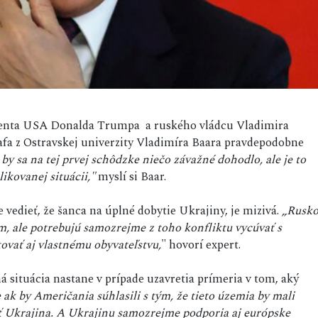
zidenta USA Donalda Trumpa a ruského vládcu Vladimira
afa z Ostravskej univerzity Vladimíra Baara pravdepodobne
y sa na tej prvej schôdzke niečo závažné dohodlo, ale je to
kovanej situácii,"
myslí si Baar.
vedieť, že šanca na úplné dobytie Ukrajiny, je mizivá.
„Rusk
im, ale potrebujú samozrejme z toho konfliktu vycúvať s
tovať aj vlastnému obyvateľstvu,
" hovorí expert.
á situácia nastane v prípade uzavretia prímeria v tom, aký
 ak by Američania súhlasili s tým, že tieto územia by mali
iť Ukrajina. A Ukrajinu samozrejme podporia aj európske