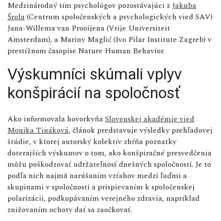
Medzinárodný tím psychológov pozostávajúci z
Jakuba
Šrola
(Centrum spoločenských a psychologických vied SAV)
Jana-Willema van Prooijena (Vrije Universiteit
Amsterdam), a Mariny Maglić (Ivo Pilar Institute Zagreb) v
prestížnom časopise Nature Human Behavior.
Výskumníci skúmali vplyv
konšpirácií na spoločnosť
Ako informovala hovorkyňa
Slovenskej akadémie vied
Monika Tináková
, článok predstavuje výsledky prehľadovej
štúdie, v ktorej autorský kolektív zhŕňa poznatky
doterajších výskumov o tom, ako konšpiračné presvedčenia
môžu poškodzovať udržateľnosť dnešných spoločností. Je to
podľa nich najmä narúšaním vzťahov medzi ľuďmi a
skupinami v spoločnosti a prispievaním k spoločenskej
polarizácii, podkopávaním verejného zdravia, napríklad
znižovaním ochoty dať sa zaočkovať.