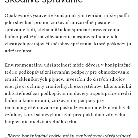
Opakované vystavenie konšpiračným teóriám môže podľa
jeho slov buď priamo znižovať udržateľné postoje a
správanie ľudí, alebo môžu konšpiračné presvedčenia
ľuďom poslúžiť na zdôvodnenie a ospravedlnenie ich
vlastných postojov či spôsobov správania, ktoré poškodzujú
udržateľnosť.
Environmentálnu udržateľnosť môže dôvera v konšpiračné
teórie podkopávať znižovaním podpory pre obmedzovanie
emisií skleníkových plynov, investícií do čistých zdrojov
energie či ochrany zraniteľných ekosystémov. Ekonomickú
udržateľnosť zas podkopávaním dôvery a spolupráce medzi
ľuďmi a komunitami, znižovaním podpory pre
technologické inovácie a poškodzovaním medzinárodných
vzťahov, ktoré sú nevyhnutným predpokladom zdravého
fungovanie medzinárodného trhu.
„Rôzne konšpiračné teórie môžu ovplyvňovať udržateľnosť