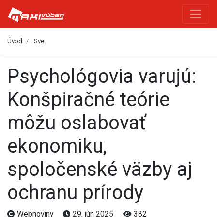
Úvod
Svet
Psychológovia varujú:
Konšpiračné teórie
môžu oslabovať
ekonomiku,
spoločenské väzby aj
ochranu prírody
Webnoviny
29. jún 2025
382