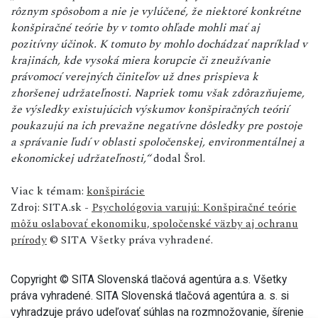
rôznym spôsobom a nie je vylúčené, že niektoré konkrétne
konšpiračné teórie by v tomto ohľade mohli mať aj
pozitívny účinok. K tomuto by mohlo dochádzať napríklad v
krajinách, kde vysoká miera korupcie či zneužívanie
právomocí verejných činiteľov už dnes prispieva k
zhoršenej udržateľnosti. Napriek tomu však zdôrazňujeme,
že výsledky existujúcich výskumov konšpiračných teórií
poukazujú na ich prevažne negatívne dôsledky pre postoje
a správanie ľudí v oblasti spoločenskej, environmentálnej a
ekonomickej udržateľnosti,“
dodal Šrol.
Viac k témam:
konšpirácie
Zdroj: SITA.sk -
Psychológovia varujú: Konšpiračné teórie
môžu oslabovať ekonomiku, spoločenské väzby aj ochranu
prírody
© SITA Všetky práva vyhradené.
Copyright © SITA Slovenská tlačová agentúra a.s. Všetky
práva vyhradené. SITA Slovenská tlačová agentúra a. s. si
vyhradzuje právo udeľovať súhlas na rozmnožovanie, šírenie