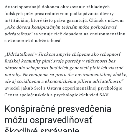
Autori spomínajú dokonca ohrozovanie základných
ľudských práv prostredníctvom podkopávania dôvery
inštitúciám, ktoré tieto práva garantujú. Článok s názvom
„Ako dôvera konšpiračným teóriám môže poškodzovať
udržateľnosť“
sa venuje tiež dopadom na environmentálnu
a ekonomickú udržateľnosť.
„Udržateľnosť v širokom zmysle chápeme ako schopnosť
ľudskej komunity plniť svoje potreby v súčasnosti bez
ohrozenia schopnosti budúcich generácií plniť ich vlastné
potreby. Nevenujeme sa preto iba environmentálnej zložke,
ale aj sociálnemu a ekonomickému pilieru udržateľnosti,“
uviedol Jakub Šrol z Ústavu experimentálnej psychológie
Centra spoločenských a psychologických vied SAV.
Konšpiračné presvedčenia
môžu ospravedlňovať
škodlivé správanie