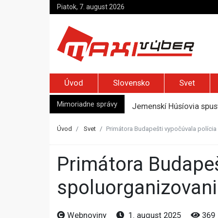
Piatok, 7. august 2026
Úvod
Slovensko
Svet
Mimoriadne správy
Jemenskí Húsíovia spust
Top foto dňa (6. august
Irán pohrozil susedom, ž
Úvod
Svet
Primátora Budapešti vypočúvala políc
Moskva bráni bývalú šéf
Zelenskyj prvýkrát od r
Primátora Budapešti vypočúvala polícia pre
spoluorganizovan
Webnoviny
1. august 2025
369