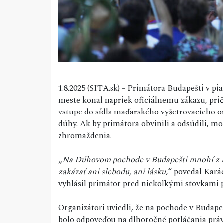
1.8.2025 (SITA.sk) - Primátora Budapešti v p
meste konal napriek oficiálnemu zákazu, pri
vstupe do sídla maďarského vyšetrovacieho 
dúhy. Ak by primátora obvinili a odsúdili, mo
zhromaždenia.
„
Na Dúhovom pochode v Budapešti mnohí z ná
zakázať ani slobodu, ani lásku,
“ povedal Kará
vyhlásil primátor pred niekoľkými stovkami 
Organizátori uviedli, že na pochode v Budapešt
bolo odpoveďou na dlhoročné potláčania 