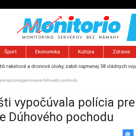
Šport
Ekonomika
Kultúra
Zdravie
ili raketové a dronové útoky, zabili najmenej 38 vládnych vo
 2026): Protest zdravotníkov, ruský letecký útok, hirošimský
e „zhasne celý Perzský záliv“, pripravil zoznam cieľov
ia pre spoluorganizovanie Dúhového pochodu
ku francúzskej RT, jej vyhostenie z krajiny nazvala „prenasle
uskej invázie navštívi Srbsko, Kyjev ho chce odpútať od Mosk
ie Dúhového pochodu