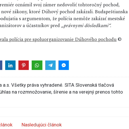
 premiér oznámil svoj zámer nedovoliť tohtoročný pochod,
la nové zákony, ktoré Dúhový pochod zakázali. Budapeštianska
 podujatia s argumentom, že polícia nemôže zakázať mestské
nizátorov a účastníkov pred „
právnymi dôsledkami“.
vala polícia pre spoluorganizovanie Dúhového pochodu
©
 a.s. Všetky práva vyhradené. SITA Slovenská tlačová
súhlas na rozmnožovanie, šírenie a na verejný prenos tohto
článok
Nasledujúci článok