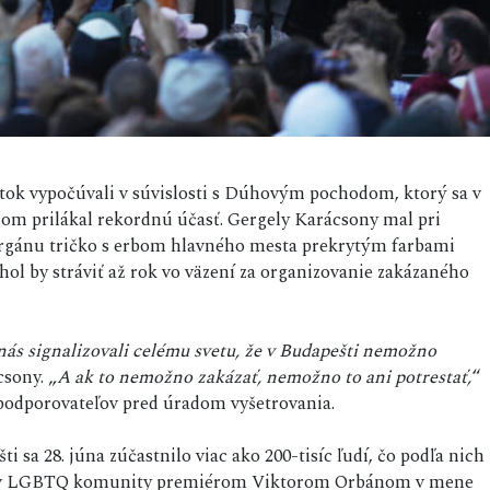
iatok vypočúvali v súvislosti s Dúhovým pochodom, ktorý sa v
čom prilákal rekordnú účasť. Gergely Karácsony mal pri
orgánu tričko s erbom hlavného mesta prekrytým farbami
hol by stráviť až rok vo väzení za organizovanie zakázaného
s signalizovali celému svetu, že v Budapešti nemožno
csony. „
A ak to nemožno zakázať, nemožno to ani potrestať,
“
podporovateľov pred úradom vyšetrovania.
i sa 28. júna zúčastnilo viac ako 200-tisíc ľudí, čo podľa nich
práv LGBTQ komunity premiérom Viktorom Orbánom v mene