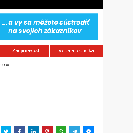
Zaujímavosti
Veda a technika
jakov
 pamätník a záchrana psov z lesných požiarov
dovaním“
vy