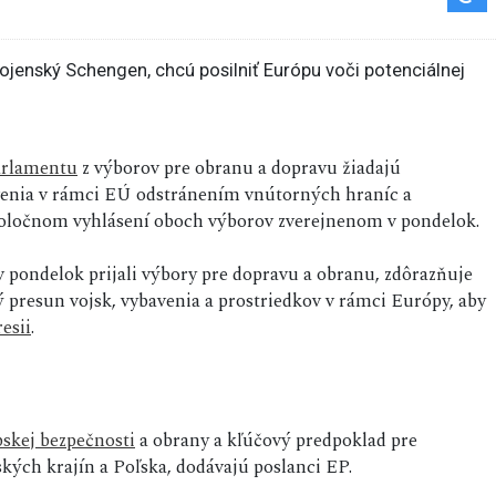
arlamentu
z výborov pre obranu a dopravu žiadajú
venia v rámci EÚ odstránením vnútorných hraníc a
spoločnom vyhlásení oboch výborov zverejnenom v pondelok.
v pondelok prijali výbory pre dopravu a obranu, zdôrazňuje
 presun vojsk, vybavenia a prostriedkov v rámci Európy, aby
esii
.
skej bezpečnosti
a obrany a kľúčový predpoklad pre
kých krajín a Poľska, dodávajú poslanci EP.