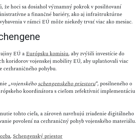
ú, že hoci sa dosiahol významný pokrok v posilňovaní
inistratívne a finančné bariéry, ako aj infraštruktúrne
vybavenia v rámci EÚ môže niekedy trvať viac ako mesiac.
Schengene
rajiny EÚ a
Európsku komisiu
, aby zvýšili investície do
ch koridorov vojenskej mobility EÚ, aby uplatňovali viac
nie cezhraničného pohybu.
nie „
vojenského
schengenského priestoru
“, posilneného o
urópskeho koordinátora s cieľom zefektívniť implementáciu
nutie tohto cieľa, a zároveň navrhujú zriadenie digitálneho
anie povolení na cezhraničný pohyb vojenského materiálu.
rozba
,
Schengenský priestor