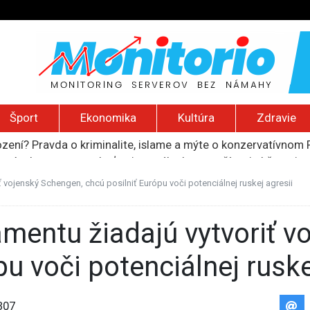
Šport
Ekonomika
Kultúra
Zdravie
ození? Pravda o kriminalite, islame a mýte o konzervatívn
ancúzsku stretne s obeťami sexuálneho zneužívania kňazmi
liónov eur na pomoc farmárom, ktorých postihla blokáda prí
ú radu štátu po incidente s dronom pri ukrajinskom lietadle
ť vojenský Schengen, chcú posilniť Európu voči potenciálnej ruskej agresii
lčanie prezidentskej kandidátky francúzskych Zelených
pu voči potenciálnej ruske
307