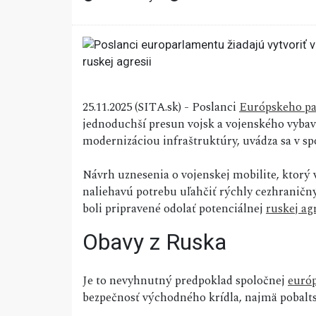
25.11.2025 (SITA.sk) - Poslanci
Európskeho p
jednoduchší presun vojsk a vojenského vyba
modernizáciou infraštruktúry, uvádza sa v 
Návrh uznesenia o vojenskej mobilite, ktorý 
naliehavú potrebu uľahčiť rýchly cezhraničný
boli pripravené odolať potenciálnej
ruskej agr
Obavy z Ruska
Je to nevyhnutný predpoklad spoločnej
európ
bezpečnosť východného krídla, najmä pobalts