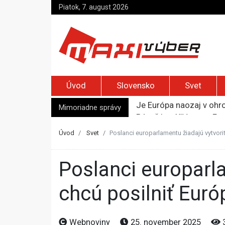
Piatok, 7. august 2026
Úvod
Slovensko
Svet
Je Európa naozaj v ohr
Pápež Lev XIV. sa vo Fr
Mimoriadne správy
Kyjev žiada EÚ o 220 mi
Merz zvolal bezpečnostn
Úvod
Svet
Poslanci europarlamentu žiadajú vytvori
Elon Musk vyzval na um
Poslanci europarlamentu žiadajú vytvoriť vojenský Schengen,
chcú posilniť Euró
Webnoviny
25. november 2025