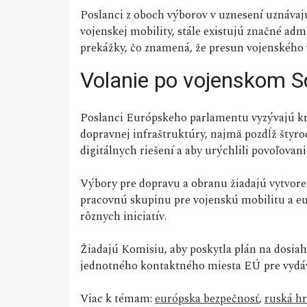
Poslanci z oboch výborov v uznesení uznávaj
vojenskej mobility, stále existujú značné adm
prekážky, čo znamená, že presun vojenského 
Volanie po vojenskom 
Poslanci Európskeho parlamentu vyzývajú k
dopravnej infraštruktúry, najmä pozdĺž štyro
digitálnych riešení a aby urýchlili povoľova
Výbory pre dopravu a obranu žiadajú vytvore
pracovnú skupinu pre vojenskú mobilitu a e
rôznych iniciatív.
Žiadajú Komisiu, aby poskytla plán na dosiah
jednotného kontaktného miesta EÚ pre vydáv
Viac k témam:
európska bezpečnosť
,
ruská h