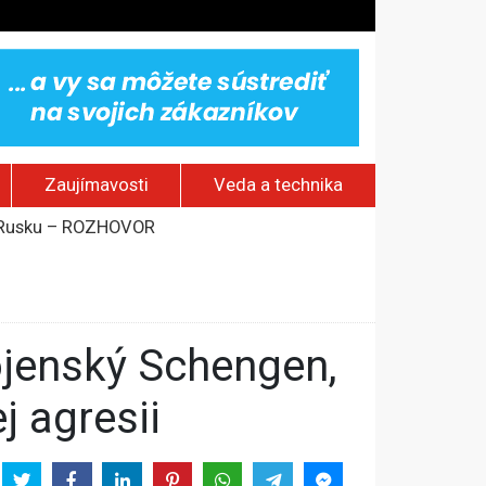
Zaujímavosti
Veda a technika
om Rusku – ROZHOVOR
stavov
j agresii