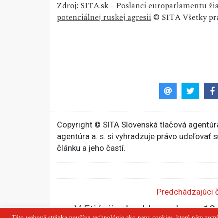
Zdroj: SITA.sk -
Poslanci europarlamentu žia
potenciálnej ruskej agresii
© SITA Všetky prá
Copyright © SITA Slovenská tlačová agentúra
agentúra a. s. si vyhradzuje právo udeľovať 
článku a jeho častí.
Predchádzajúci 
V Etiópii vybuchla sopka po 12-