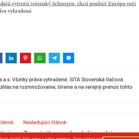
dajú vytvoriť vojenský Schengen, chcú posilniť Európu voči
va vyhradené.
 a.s. Všetky práva vyhradené. SITA Slovenská tlačová
súhlas na rozmnožovanie, šírenie a na verejný prenos tohto
článok
Nasledujúci článok
tisíc
Za znásilnenie dvoch žien v Iráne