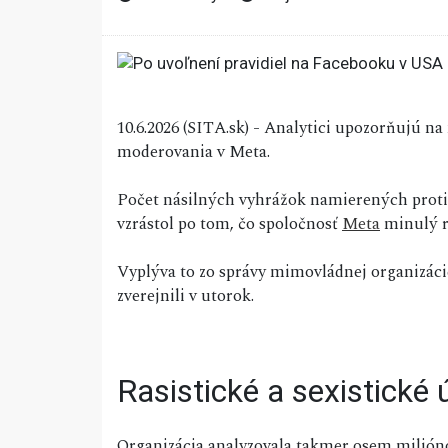
10.6.2026 (SITA.sk) - Analytici upozorňujú na
moderovania v Meta.
Počet násilných vyhrážok namierených proti
vzrástol po tom, čo spoločnosť
Meta
minulý r
Vyplýva to zo správy mimovládnej organizáci
zverejnili v utorok.
Rasistické a sexistické 
Organizácia analyzovala takmer osem milió