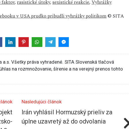
 faktov
,
rasistické útoky
,
sexistické reakcie
,
Vyhrážky
cebooku v USA prudko pribudli vyhrážky politikom
© SITA
 a.s. Všetky práva vyhradené. SITA Slovenská tlačová
súhlas na rozmnožovanie, šírenie a na verejný prenos tohto
článok
Nasledujúci článok
ojekt
Irán vyhlásil Hormuzský prieliv za
zsko-
úplne uzavretý až do odvolania