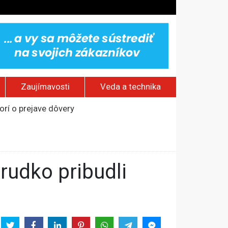
Zaujímavosti
Veda a technika
rí o prejave dôvery
om Rusku – ROZHOVOR
stavov
ovestream festival