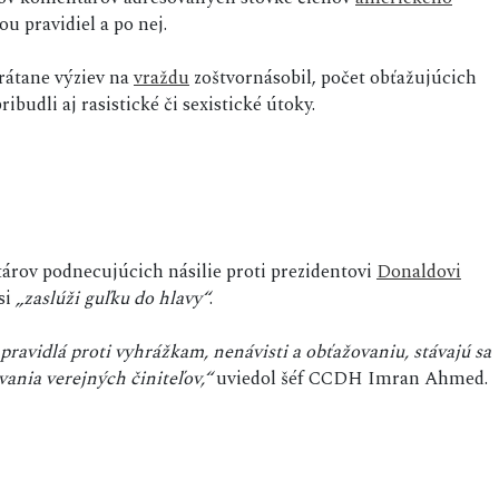
u pravidiel a po nej.
rátane výziev na
vraždu
zoštvornásobil, počet obťažujúcich
budli aj rasistické či sexistické útoky.
ov podnecujúcich násilie proti prezidentovi
Donaldovi
si
„zaslúži guľku do hlavy“
.
ravidlá proti vyhrážkam, nenávisti a obťažovaniu, stávajú sa
ania verejných činiteľov,“
uviedol šéf CCDH Imran Ahmed.