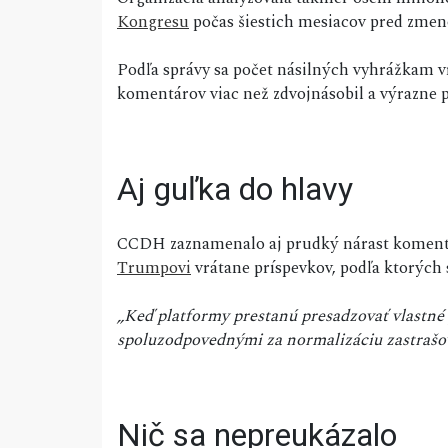
Kongresu
počas šiestich mesiacov pred zmeno
Podľa správy sa počet násilných vyhrážkam v
komentárov viac než zdvojnásobil a výrazne pri
Aj guľka do hlavy
CCDH zaznamenalo aj prudký nárast komentár
Trumpovi
vrátane príspevkov, podľa ktorých 
„Keď platformy prestanú presadzovať vlastné p
spoluzodpovednými za normalizáciu zastrašov
Nič sa nepreukázalo