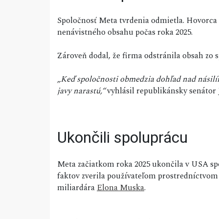
Spoločnosť Meta tvrdenia odmietla. Hovorca f
nenávistného obsahu počas roka 2025.
Zároveň dodal, že firma odstránila obsah zo s
„Keď spoločnosti obmedzia dohľad nad násilí
javy narastú,“
vyhlásil republikánsky senátor 
Ukončili spoluprácu
Meta začiatkom roka 2025 ukončila v USA sp
faktov zverila používateľom prostredníctvo
miliardára
Elona Muska
.