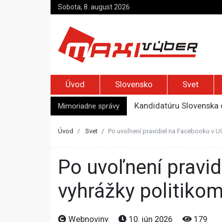
Sobota, 8. august 2026
Úvod
Slovensko
Svet
Mimoriadne správy
Kandidatúru Slovenska 
Je Európa naozaj v ohr
Pápež Lev XIV. sa vo Fr
Úvod
Svet
Po uvoľnení pravidiel na Facebooku v U
Kyjev žiada EÚ o 220 mi
Top foto dňa (7. august 
Po uvoľnení pravidiel na Facebooku v USA prudko pribudli
vyhrážky politiko
Webnoviny
10. jún 2026
179