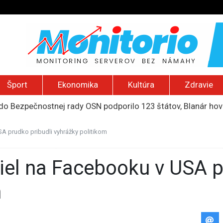
Šport
Ekonomika
Kultúra
Zdravie
do Bezpečnostnej rady OSN podporilo 123 štátov, Blanár hovo
ození? Pravda o kriminalite, islame a mýte o konzervatívn
ancúzsku stretne s obeťami sexuálneho zneužívania kňazmi
SA prudko pribudli vyhrážky politikom
liónov eur na pomoc farmárom, ktorých postihla blokáda prí
2026): Včelie úle v Palestíne, streľba študenta v Thajsku a L
m