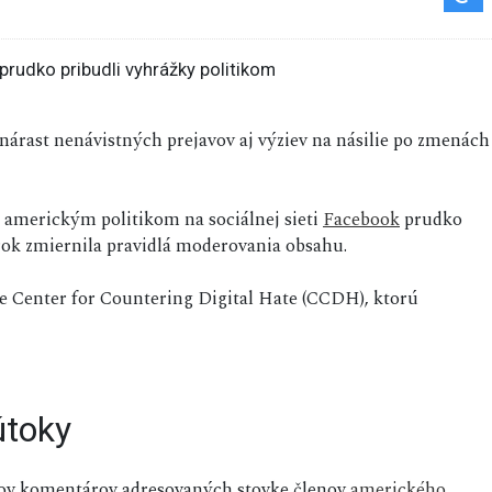
 nárast nenávistných prejavov aj výziev na násilie po zmenách
 americkým politikom na sociálnej sieti
Facebook
prudko
ok zmiernila pravidlá moderovania obsahu.
e Center for Countering Digital Hate (CCDH), ktorú
útoky
nov komentárov adresovaných stovke členov
amerického