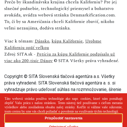
Prečo by škandinávska krajina chcela Kaliforniu? Pre jej
slnečné podnebie, technologický priemysel a bohatstvo
avokáda, uvádza webová stránka Denmarkification.com.
To, či by sa Američania chceli Kalifornie zbaviť, nikoho
veľmi nezaujíma, dodáva stránka.
Viac k témam:
Dánsko
,
kúpa Kalifornie
,
Urobme
Kaliforniu opäť veľkou
Zdroj: SITA.sk -
Petíciu za kúpu Kalifornie podpísalo už
viac ako 200-tisíc Dánov
© SITA Všetky práva vyhradené.
Copyright © SITA Slovenská tlačová agentúra a.s. Všetky
práva vyhradené. SITA Slovenská tlačová agentúra a. s. si
vyhradzuje právo udeľovať súhlas na rozmnožovanie, šírenie
a na verejný prenos tohto článku a jeho častí.