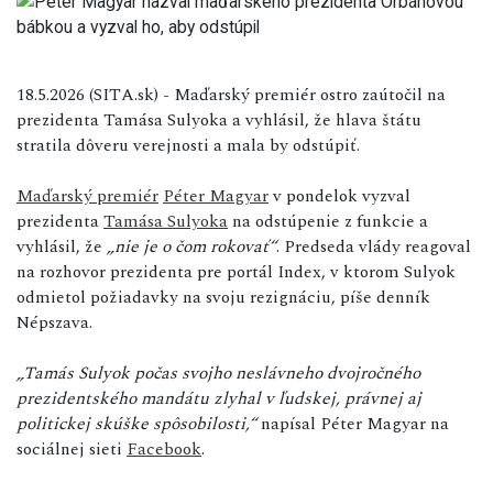
18.5.2026 (SITA.sk) - Maďarský premiér ostro zaútočil na
prezidenta Tamása Sulyoka a vyhlásil, že hlava štátu
stratila dôveru verejnosti a mala by odstúpiť.
Maďarský premiér
Péter Magyar
v pondelok vyzval
prezidenta
Tamása Sulyoka
na odstúpenie z funkcie a
vyhlásil, že
„nie je o čom rokovať“
. Predseda vlády reagoval
na rozhovor prezidenta pre portál Index, v ktorom Sulyok
odmietol požiadavky na svoju rezignáciu, píše denník
Népszava.
„Tamás Sulyok počas svojho neslávneho dvojročného
prezidentského mandátu zlyhal v ľudskej, právnej aj
politickej skúške spôsobilosti,“
napísal Péter Magyar na
sociálnej sieti
Facebook
.