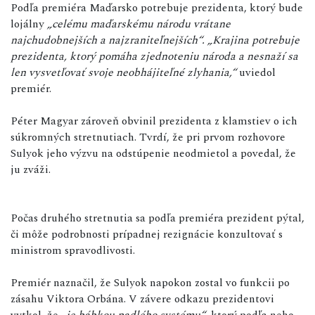
Podľa premiéra Maďarsko potrebuje prezidenta, ktorý bude
lojálny
„celému maďarskému národu vrátane
najchudobnejších a najzraniteľnejších“.
„Krajina potrebuje
prezidenta, ktorý pomáha zjednoteniu národa a nesnaží sa
len vysvetľovať svoje neobhájiteľné zlyhania,“
uviedol
premiér.
Péter Magyar zároveň obvinil prezidenta z klamstiev o ich
súkromných stretnutiach. Tvrdí, že pri prvom rozhovore
Sulyok jeho výzvu na odstúpenie neodmietol a povedal, že
ju zváži.
Počas druhého stretnutia sa podľa premiéra prezident pýtal,
či môže podrobnosti prípadnej rezignácie konzultovať s
ministrom spravodlivosti.
Premiér naznačil, že Sulyok napokon zostal vo funkcii po
zásahu Viktora Orbána. V závere odkazu prezidentovi
vytkol, že
„je bábkou padlého systému“
, ktorý podľa neho