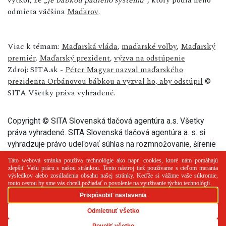
odmieta väčšina
Maďarov
.
Viac k témam:
Maďarská vláda
,
maďarské voľby
,
Maďarský
premiér
,
Maďarský prezident
,
výzva na odstúpenie
Zdroj: SITA.sk -
Péter Magyar nazval maďarského
prezidenta Orbánovou bábkou a vyzval ho, aby odstúpil
©
SITA Všetky práva vyhradené.
Copyright © SITA Slovenská tlačová agentúra a.s. Všetky
práva vyhradené. SITA Slovenská tlačová agentúra a. s. si
vyhradzuje právo udeľovať súhlas na rozmnožovanie, šírenie
a na verejný prenos tohto článku a jeho častí.
PR článok
Reklama
Spolupráca
Kontakt
Zásady