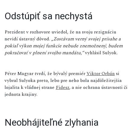
Odstúpiť sa nechystá
Prezident v rozhovore uviedol, že na svoju rezignáciu
nevidí ústavný dôvod.
„Zostávam verný svojej prísahe a
pokiaľ výkon mojej funkcie nebude znemožnený, budem
pokračovať v plnení svojho mandátu,“
vyhlásil Sulyok.
Péter Magyar tvrdí, že bývalý premiér
Viktor Orbán
si
vybral Sulyoka preto, lebo pre neho bola najdôležitejšia
lojalita k vládnej strane
Fidesz
, a nie ochrana ústavnosti či
jednota krajiny.
Neobhájiteľné zlyhania